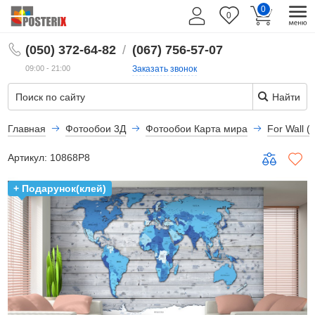
0
0
RU
(050) 372-64-82
/
(067) 756-57-07
09:00 - 21:00
Заказать звонок
Найти
Главная
Фотообои 3Д
Фотообои Карта мира
For Wall 
Артикул:
10868P8
+ Подарунок(клей)