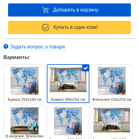
Добавить в корзину
Купить в один клик!
Задать вопрос о товаре
Варианты:
Бумага 254x184 см
Бумага 368x254 см
Флизелин 416x254 см
В наличии. Флизелин