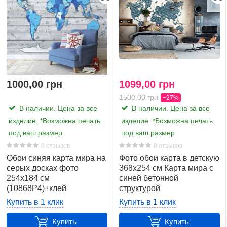
Легко клеятся встык
Комплектуются клеем
Высокое качество и долговечность
Латексная печать
Экологически чистые чернила Green Guard,
Фотообои украсят Вашу комнату и будут приносить
Вам положительные эмоции
1000,00 грн
1099,00 грн
Обратите внимание! Цветопередача на дисплее
1500,00 грн
−27%
Вашего устройства и цвета фотообоев могут
В наличии. Цена за все
В наличии. Цена за все
отличаться!
изделие. *Возможна печать
изделие. *Возможна печать
под ваш размер
под ваш размер
0 отзывов
0 отзывов
Обои синяя карта мира на
Фото обои карта в детскую
серых досках фото
368x254 см Карта мира с
254x184 см
синей бетонной
(10868P4)+клей
структурой
(10010P8)+клей
Купить в 1 клик
Купить в 1 клик
Купить
Купить