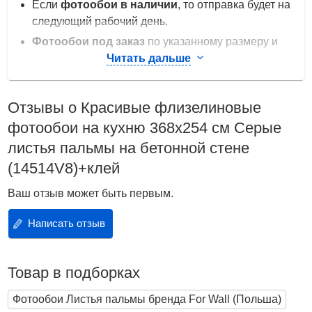
Если
фотообои в наличии
, то отправка будет на
следующий рабочий день.
Фотообои под заказ
по указанному размеру и
цене печатаются в Польше. Срок изготовления
Читать дальше
около 3-х недель.
Фотообои под заказ вашего размера
Отзывы о Красивые флизелиновые
печатаются в Украине, цена от 200 грн/м2. Срок
фотообои на кухню 368x254 см Серые
изготовления 1 - 2 дня. Доступные материалы:
листья пальмы на бетонной стене
бумага, флизелин и винил.
(14514V8)+клей
Цена за все изделие
Польская компания «Консалнет» начала
Ваш отзыв может быть первым.
производить фотообои для декора стен в 2005 году.
Написать отзыв
На сегодняшний день это более 5 000 мотивов
которые продаются по всему миру. Фотообои
польской компании «Консалнет» это прежде всего
Товар в подборках
яркие цвета, высокое качество печати и
оригинальные дизайны.
Фотообои Листья пальмы бренда For Wall (Польша)