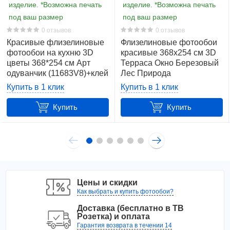
Обратите внимание! Цветопередача на дисплее
изделие. *Возможна печать
изделие. *Возможна печать
Вашего устройства и цвета фотообоев могут
под ваш размер
под ваш размер
отличаться!
0 отзывов
0 отзывов
Красивые флизелиновые
Флизелиновые фотообои
фотообои на кухню 3D
красивые 368x254 см 3D
цветы 368*254 см Арт
Терраса Окно Березовый
одуванчик (11683V8)+клей
Лес Природа
(14239V8)+клей
Купить в 1 клик
Купить в 1 клик
Купить
Купить
Цены и скидки
Как выбрать и купить фотообои?
Доставка (бесплатно в ТВ
Розетка) и оплата
Гарантия возврата в течении 14