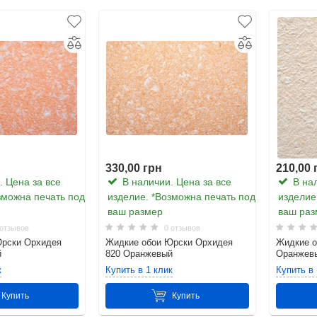
330,00 грн
210,00 
 Цена за все
В наличии. Цена за все
В нал
зможна печать под
изделие. *Возможна печать под
изделие
ваш размер
ваш раз
отзывов
0 отзывов
Юрски Орхидея
Жидкие обои Юрски Орхидея
Жидкие о
й
820 Оранжевый
Оранжев
к
Купить в 1 клик
Купить в 
Купить
Купить