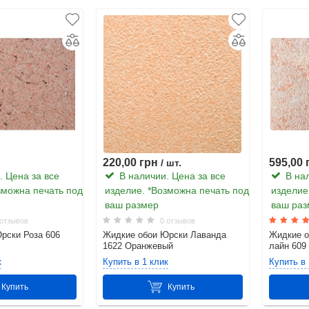
220,00 грн
595,00 
/ шт.
 Цена за все
В наличии. Цена за все
В нал
зможна печать под
изделие. *Возможна печать под
изделие
ваш размер
ваш раз
отзывов
0 отзывов
рски Роза 606
Жидкие обои Юрски Лаванда
Жидкие о
1622 Оранжевый
лайн 609
к
Купить в 1 клик
Купить в 
Купить
Купить