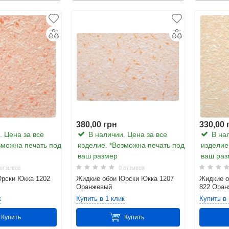
380,00 грн
330,00 
 Цена за все
В наличии. Цена за все
В нал
зможна печать под
изделие. *Возможна печать под
изделие
ваш размер
ваш раз
отзывов
0 отзывов
рски Юкка 1202
Жидкие обои Юрски Юкка 1207
Жидкие о
Оранжевый
822 Ора
к
Купить в 1 клик
Купить в 
Купить
Купить