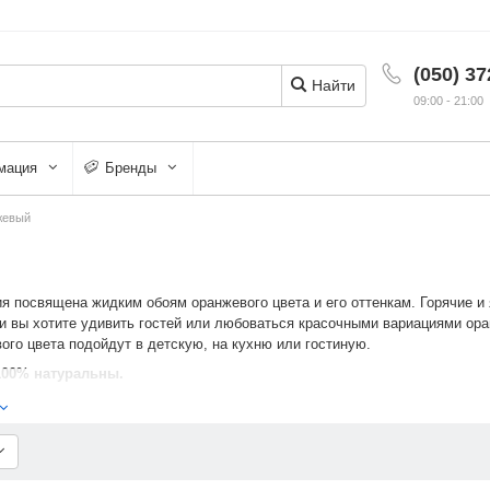
(050) 37
Найти
09:00 - 21:00
мация
Бренды
жевый
я посвящена жидким обоям оранжевого цвета и его оттенкам. Горячие и
 вы хотите удивить гостей или любоваться красочными вариациями оран
ого цвета подойдут в детскую, на кухню или гостиную.
100% натуральны.
нок оранжевого из данного сборника жидких обоев
ски Бегония Оранжевый (107)