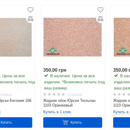
350,00 грн
350,00 
 Цена за все
В наличии. Цена за все
В нал
зможна печать под
изделие. *Возможна печать под
изделие
ваш размер
ваш раз
отзывов
0 отзывов
рски Бегония 106
Жидкие обои Юрски Тюльпан
Жидкие о
1103 Оранжевый
1110 Ора
к
Купить в 1 клик
Купить в 
Купить
Купить