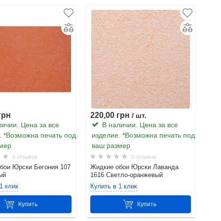
грн
220,00 грн
/ шт.
ичии. Цена за все
В наличии. Цена за все
. *Возможна печать под
изделие. *Возможна печать под
мер
ваш размер
0 отзывов
0 отзывов
бои Юрски Бегония 107
Жидкие обои Юрски Лаванда
ый
1616 Светло-оранжевый
 виде, после разбавления по инструкции можно использовать по
1 клик
Купить в 1 клик
он. Они экологически чистые, от чего абсолютно безвредны
Купить
Купить
Харькове вы можете воспользоваться сайтом
Новой Почты
.