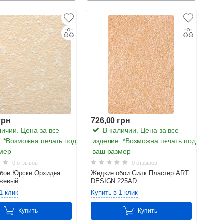
грн
726,00 грн
ичии. Цена за все
В наличии. Цена за все
. *Возможна печать под
изделие. *Возможна печать под
мер
ваш размер
0 отзывов
0 отзывов
бои Юрски Орхидея
Жидкие обои Силк Пластер ART
нжевый
DESIGN 225AD
1 клик
Купить в 1 клик
Купить
Купить