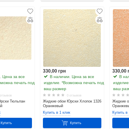
330,00 грн
330,00 
 Цена за все
В наличии. Цена за все
В нал
зможна печать под
изделие. *Возможна печать под
изделие
ваш размер
ваш раз
отзывов
0 отзывов
Юрски Тюльпан
Жидкие обои Юрски Хлопок 1326
Жидкие о
ый
Оранжевый
Оранжев
к
Купить в 1 клик
Купить в 
Купить
Купить