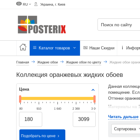
RU
Украина, г. Киев
Каталог товаров
Наши Скидки
Инфор
Главная
Жидкие обои
Жидкие обои по цвету
Жидкие обои оран
Коллекция оранжевых жидких обоев
Данная коллекци
Цена
помещение. Если
Оттенки оранжев
Материалы на 
180
910
1 640
2 369
3 099
Лучший отте
Читать дальше
Жидкие обои Юр
Сортировка
Подобрать по цене