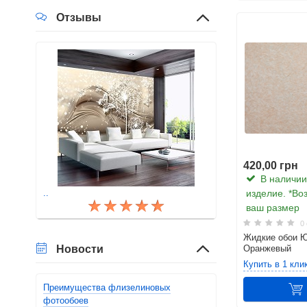
Отзывы
420,00 грн
В наличии.
..
изделие. *Во
ваш размер
0 
Жидкие обои Ю
Новости
Оранжевый
Купить в 1 кли
Преимущества флизелиновых
фотообоев