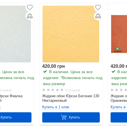
420,00 грн
420,00 
 Цена за все
В наличии. Цена за все
В нал
зможна печать под
изделие. *Возможна печать под
изделие
ваш размер
ваш раз
отзывов
0 отзывов
Юрски Фиалка
Жидкие обои Юрски Бегония 130
Жидкие о
и жидких обоев
й
Нектариновый
Оранжев
 среднем составляет от 8 до 10 лет. Продаются же жидкие обои в сухом
к
Купить в 1 клик
Купить в 
кие обои изготовляются на основе целлюлозных или же шелковых волок
 людей и животных.
Купить
Купить
й Украине. К примеру, если вам нужно найти отделение новой почты в 