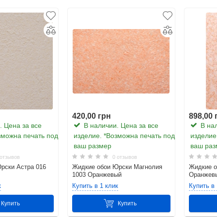
420,00 грн
898,00 
 Цена за все
В наличии. Цена за все
В нал
зможна печать под
изделие. *Возможна печать под
изделие
ваш размер
ваш раз
отзывов
0 отзывов
рски Астра 016
Жидкие обои Юрски Магнолия
Жидкие о
1003 Оранжевый
Оранжев
к
Купить в 1 клик
Купить в 
Купить
Купить