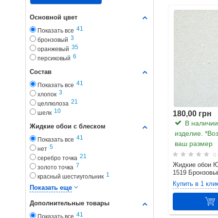
Основной цвет
41
Показать все
3
бронзовый
35
оранжевый
6
персиковый
Состав
41
Показать все
3
хлопок
21
целлюлоза
10
180,00 грн
шелк
В наличии.
Жидкие обои с блеском
изделие. *Во
41
Показать все
ваш размер
5
нет
0 
21
серебро точка
Жидкие обои 
7
Особенност
золото точка
1519 Бронзовы
1
красный шестиугольник
Срок годности в
Купить в 1 кли
1
оранжевый хамелеон
Показать еще
назначению. Жид
для окружающих
Дополнительные товары
Доставка по все
41
Показать все