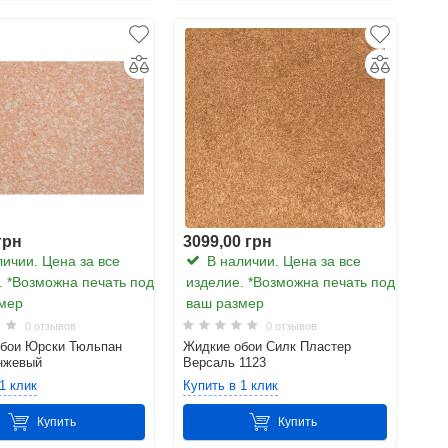
грн
3099,00 грн
ичии. Цена за все
В наличии. Цена за все
. *Возможна печать под
изделие. *Возможна печать под
мер
ваш размер
0 отзывов
0 отзывов
бои Юрски Тюльпан
Жидкие обои Силк Пластер
нжевый
Версаль 1123
1 клик
Купить в 1 клик
Купить
Купить