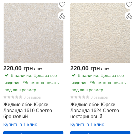
бежевый
Хит данного раздела бежевых жидких
35
обоев
Жидкие обои Силк Пластер Вест бежевый (931)
белый
1
бронзовый
2
220,00 грн
220,00 грн
серый
/ шт.
/ шт.
1
В наличии. Цена за все
В наличии. Цена за все
изделие. *Возможна печать
изделие. *Возможна печать
Состав
под ваш размер
под ваш размер
0 отзывов
0 отзывов
Показать
Жидкие обои Юрски
Жидкие обои Юрски
Лаванда 1610 Светло-
все
Лаванда 1624 Светло-
бронзовый
нектариновый
38
Купить в 1 клик
Купить в 1 клик
хлопок