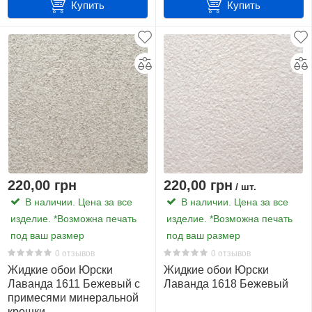
Технические особенности товара
Купить
Купить
1
Вы можете купить жидкие обои бежевого цвета в сухом
виде, а после разбавления по инструкции использовать
целлюлоза
по назначению. Шелковые и целлюлозные волокна
14
обеспечат качество и натуральность продукции. Срок
годности - 8-10 лет.
шелк
Доставка по всей Украине. К примеру, если вам нужно
16
найти отделение новой почты в Харькове вы можете
Жидкие
воспользоваться сайтом
Новой Почты
.
обои
с
220,00 грн
220,00 грн
блеском
/ шт.
В наличии. Цена за все
В наличии. Цена за все
изделие. *Возможна печать
изделие. *Возможна печать
Показать
под ваш размер
под ваш размер
все
0 отзывов
0 отзывов
38
Жидкие обои Юрски
Жидкие обои Юрски
Лаванда 1611 Бежевый с
Лаванда 1618 Бежевый
нет
примесями минеральной
8
крошки