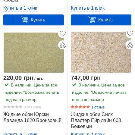
Купить в 1 клик
Купить в 1 клик
серебро
Купить
Купить
точка
11
золото
точка
3
Дополнительные
товары
220,00 грн
747,00 грн
/ шт.
В наличии. Цена за все
В наличии. Цена за все
изделие. *Возможна печать
изделие. *Возможна печать
Показать
под ваш размер
под ваш размер
все
38
0 отзывов
1 отзыв
Жидкие обои Юрски
Жидкие обои Силк
Серия
Лаванда 1620 Бронзовый
Пластер Ейр лайн 608
Бежевый
Расход
Купить в 1 клик
Купить в 1 клик