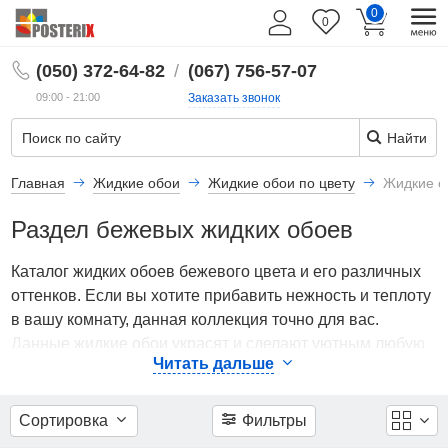
0
Фильтры
0
RU
(050) 372-64-82
/
(067) 756-57-07
Цена
09:00 - 21:00
Заказать звонок
Найти
180
930
Главная
Жидкие обои
Жидкие обои по цвету
Жидкие о
Подобрать
Раздел бежевых жидких обоев
по цене
Каталог жидких обоев бежевого цвета и его различных
Основной
оттенков. Если вы хотите прибавить нежность и теплоту
цвет
в вашу комнату, данная коллекция точно для вас.
Данные жидкие обои украсят и сделают уютным любую
Читать дальше
Показать
комнату в вашем доме. Лучшим же выбором помещения
все
для бежевых жидких обоев станет зал, кухня или
38
гостиная.
Материалы абсолютно безвредны для
Сортировка
Фильтры
окружающих людей и животных.