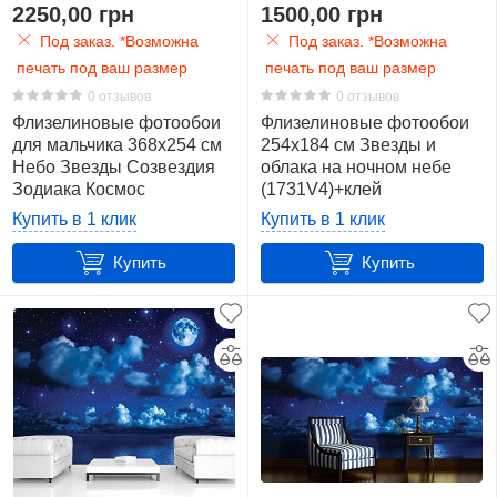
Для
2250,00 грн
1500,00 грн
девочки
Под заказ. *Возможна
Под заказ. *Возможна
12
печать под ваш размер
печать под ваш размер
0 отзывов
0 отзывов
Для
Флизелиновые фотообои
Флизелиновые фотообои
мальчика
для мальчика 368x254 см
254x184 см Звезды и
12
Небо Звезды Созвездия
облака на ночном небе
Зодиака Космос
(1731V4)+клей
(14253V8)+клей
Залив
Купить в 1 клик
Купить в 1 клик
9
Купить
Купить
Колонна
4
Космос
42
Луна
61