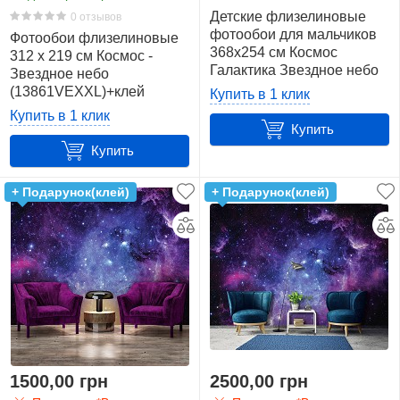
все
Детские флизелиновые
0 отзывов
136
фотообои для мальчиков
Фотообои флизелиновые
368x254 см Космос
312 x 219 см Космос -
Галактика Звездное небо
Звездное небо
Consalnet
(177V8)+клей
(13861VEXXL)+клей
Купить в 1 клик
(Польша)
Купить в 1 клик
136
Купить
Купить
Материал
+ Подарунок(клей)
+ Подарунок(клей)
Плотная
бумага
(BlueBack)
1
Флизелин
(Vlies)
135
1500,00 грн
2500,00 грн
Рисунок