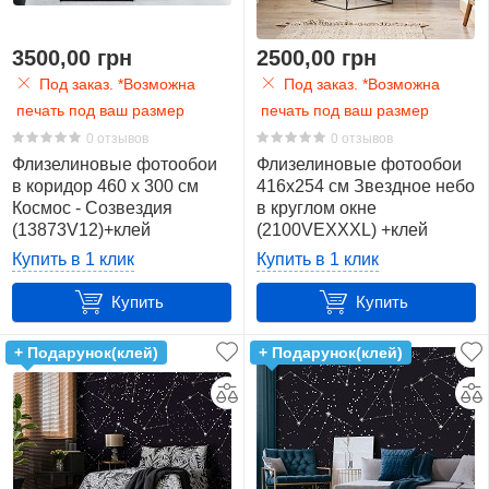
3500,00 грн
2500,00 грн
Под заказ. *Возможна
Под заказ. *Возможна
печать под ваш размер
печать под ваш размер
0 отзывов
0 отзывов
Флизелиновые фотообои
Флизелиновые фотообои
в коридор 460 x 300 см
416x254 см Звездное небо
Космос - Созвездия
в круглом окне
(13873V12)+клей
(2100VEXXXL) +клей
Купить в 1 клик
Купить в 1 клик
Купить
Купить
+ Подарунок(клей)
+ Подарунок(клей)