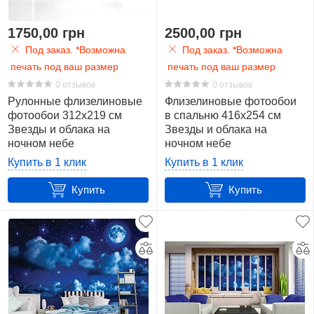
Море
1750,00 грн
2500,00 грн
36
Под заказ. *Возможна
Под заказ. *Возможна
печать под ваш размер
печать под ваш размер
Небо
0 отзывов
0 отзывов
33
Рулонные флизелиновые
Флизелиновые фотообои
фотообои 312x219 см
в спальню 416x254 см
Ночь
Звезды и облака на
Звезды и облака на
71
ночном небе
ночном небе
(1731VEXXL)+клей
(1731VEXXXL)+клей
Купить в 1 клик
Купить в 1 клик
Озеро
Купить
Купить
36
Океан
9
Пейзаж
36