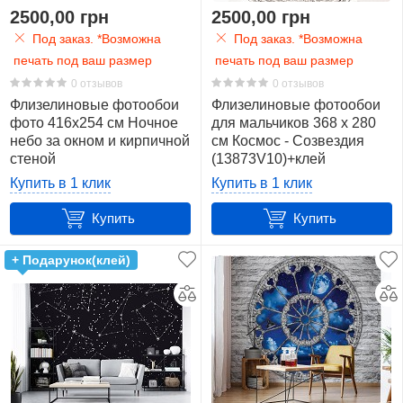
2500,00 грн
2500,00 грн
Под заказ. *Возможна
Под заказ. *Возможна
печать под ваш размер
печать под ваш размер
0 отзывов
0 отзывов
Флизелиновые фотообои
Флизелиновые фотообои
фото 416x254 см Ночное
для мальчиков 368 x 280
небо за окном и кирпичной
см Космос - Созвездия
стеной
(13873V10)+клей
(2183VEXXXL)+клей
Купить в 1 клик
Купить в 1 клик
Купить
Купить
+ Подарунок(клей)