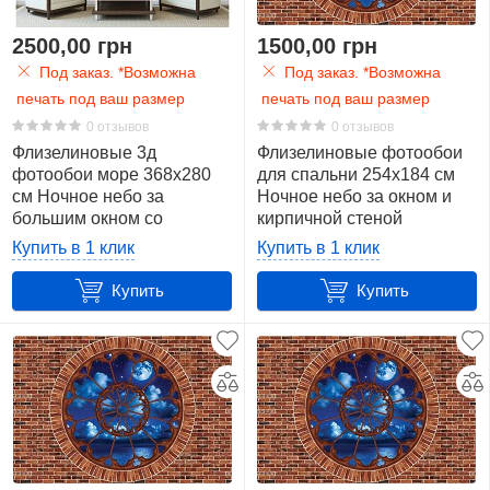
2500,00 грн
1500,00 грн
Под заказ. *Возможна
Под заказ. *Возможна
печать под ваш размер
печать под ваш размер
0 отзывов
0 отзывов
Флизелиновые 3д
Флизелиновые фотообои
фотообои море 368x280
для спальни 254x184 см
см Ночное небо за
Ночное небо за окном и
большим окном со
кирпичной стеной
шторами (10625V10)
(2183V4)+клей
Купить в 1 клик
Купить в 1 клик
+клей
Купить
Купить