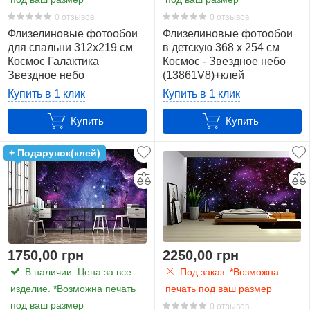
460
0 отзывов
0 отзывов
х
Флизелиновые фотообои
Флизелиновые фотообои
300
для спальни 312x219 см
в детскую 368 x 254 см
см.
Космос Галактика
Космос - Звездное небо
(13,8
Звездное небо
(13861V8)+клей
(177VEXXL)+клей
м2)
Купить в 1 клик
Купить в 1 клик
16
Купить
Купить
520
+ Подарунок(клей)
x
318
см.
(16,5
м2)
19
1750,00 грн
2250,00 грн
Производитель
В наличии. Цена за все
Под заказ. *Возможна
изделие. *Возможна печать
печать под ваш размер
Показать
под ваш размер
0 отзывов