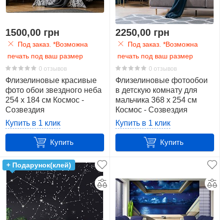
1500,00 грн
2250,00 грн
Под заказ. *Возможна
Под заказ. *Возможна
печать под ваш размер
печать под ваш размер
0 отзывов
0 отзывов
Флизелиновые красивые
Флизелиновые фотообои
фото обои звездного неба
в детскую комнату для
254 x 184 см Космос -
мальчика 368 x 254 см
Созвездия
Космос - Созвездия
(13873V4)+клей
(13873V8)+клей
Купить в 1 клик
Купить в 1 клик
Купить
Купить
+ Подарунок(клей)