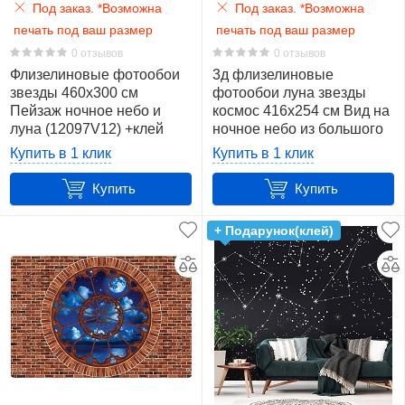
Под заказ. *Возможна
Под заказ. *Возможна
печать под ваш размер
печать под ваш размер
0 отзывов
0 отзывов
Флизелиновые фотообои
3д флизелиновые
звезды 460x300 см
фотообои луна звезды
Пейзаж ночное небо и
космос 416x254 см Вид на
луна (12097V12) +клей
ночное небо из большого
окна (10652VEXXXL)
Купить в 1 клик
Купить в 1 клик
+клей
Купить
Купить
+ Подарунок(клей)