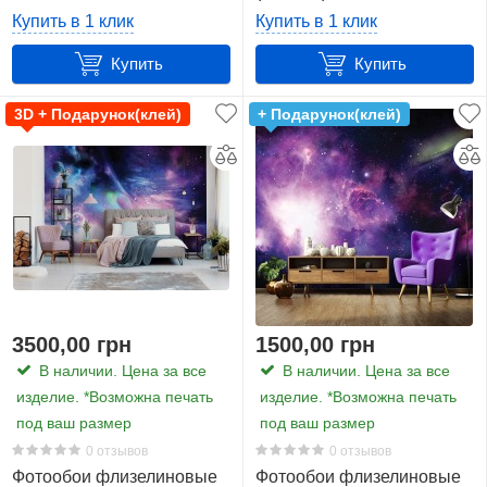
см.
Купить в 1 клик
Купить в 1 клик
(6,8
Купить
Купить
Фотообои Космос - Фантастическая туманность (13866)
м2)
29
3D + Подарунок(клей)
+ Подарунок(клей)
368
x
254
см.
(9,3
м2)
31
3500,00 грн
1500,00 грн
368
В наличии. Цена за все
В наличии. Цена за все
x
изделие. *Возможна печать
изделие. *Возможна печать
280
под ваш размер
под ваш размер
см.
0 отзывов
0 отзывов
(10,3
Фотообои флизелиновые
Фотообои флизелиновые