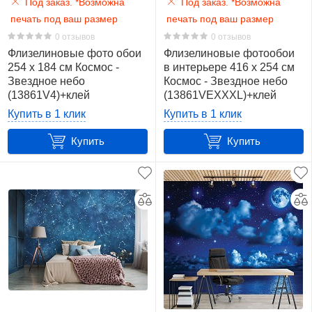
Под заказ. *Возможна
Под заказ. *Возможна
печать под ваш размер
печать под ваш размер
Абстракция
0 отзывов
0 отзывов
4
Флизелиновые фото обои
Флизелиновые фотообои
254 x 184 см Космос -
в интерьере 416 x 254 см
Балкон
Звездное небо
Космос - Звездное небо
2
(13861V4)+клей
(13861VEXXXL)+клей
Купить в 1 клик
Купить в 1 клик
Вид
Купить
Купить
с
окна
36
Вселенная
9
Детские
13