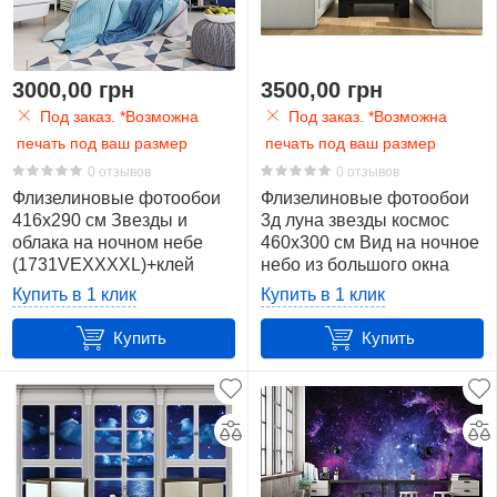
Планета
12
3000,00 грн
3500,00 грн
Природа
Под заказ. *Возможна
Под заказ. *Возможна
10
печать под ваш размер
печать под ваш размер
0 отзывов
0 отзывов
Розы
Флизелиновые фотообои
Флизелиновые фотообои
4
416x290 см Звезды и
3д луна звезды космос
облака на ночном небе
460x300 см Вид на ночное
Терраса
(1731VEXXXXL)+клей
небо из большого окна
2
(10652V12) +клей
Купить в 1 клик
Купить в 1 клик
Купить
Шторы
Купить
9
Цвет
Показать
все