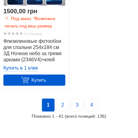
1500,00 грн
Под заказ. *Возможна
печать под ваш размер
0 отзывов
Флизелиновые фотообои
для спальни 254x184 см
3Д Ночное небо за тремя
арками (2346V4)+клей
Купить в 1 клик
Купить
1
2
3
4
Показано
1
-
41
(всего позиций:
136
)