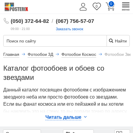
0
Фильтры
0
RU
(050) 372-64-82
/
(067) 756-57-07
Цена
09:00 - 21:00
Заказать звонок
Найти
1 500
3 500
Главная
Фотообои 3Д
Фотообои Космос
Фотообои Зве
Подобрать
Каталог фотообоев и обоев со
по цене
звездами
Эффект
Данный каталог посвящен фотообоям с изображением
3D
звездного неба или просто фотообоев со звездами.
Если вы фанат космоса или его пейзажей и вы хотели
Показать
бы наклеить это на стену, то вы попали точно по адресу.
все
Читать дальше
Уникальность данной коллекции заключается в способе
136
использования. Так фотообои со звездным небом