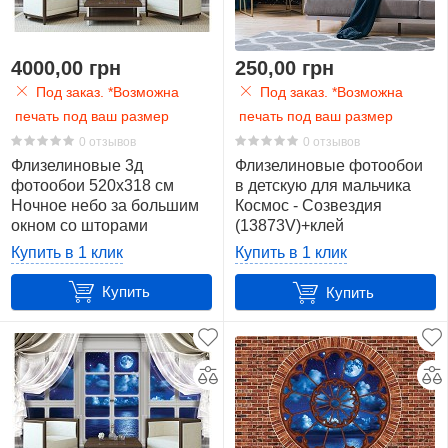
22
4000,00 грн
250,00 грн
Под заказ. *Возможна
Под заказ. *Возможна
печать под ваш размер
печать под ваш размер
0 отзывов
0 отзывов
Флизелиновые 3д
Флизелиновые фотообои
фотообои 520x318 см
в детскую для мальчика
Ночное небо за большим
Космос - Созвездия
окном со шторами
(13873V)+клей
(10625VEXXXXXL) +клей
Купить в 1 клик
Купить в 1 клик
Купить
Купить