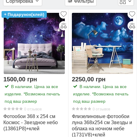
Сортировка
Фильтры
можно наклеить на потолок. Самым популярным местом
есть
является потолок над кроватью, так вы сможете
46
+ Подарунок(клей)
засыпать под звездами.
Ширина
Фотообои со звездным небом в
и
интерьере
Высота
(Площадь)
Фотообои Космос - Созвездия (13873)
254
x
184
1500,00 грн
2250,00 грн
см.
В наличии. Цена за все
В наличии. Цена за все
(4,7
изделие. *Возможна печать
изделие. *Возможна печать
м2)
под ваш размер
под ваш размер
22
0 отзывов
0 отзывов
Фотообои 368 x 254 см
Флизелиновые фотообои
312
Космос - Звездное небо
луна 368x254 см Звезды и
x
(13861P8)+клей
облака на ночном небе
(1731V8)+клей
219