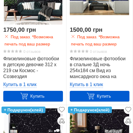
1750,00 грн
1500,00 грн
Под заказ. *Возможна
Под заказ. *Возможна
печать под ваш размер
печать под ваш размер
0 отзывов
0 отзывов
Флизелиновые фотообои
Флизелиновые фотообои
в детскую девочке 312 x
в спальне 3Д ночь
219 см Космос -
254x184 см Вид из
Созвездия
мансардного окна на
(13873VEXXL)+клей
звездное небо
Купить в 1 клик
Купить в 1 клик
(10409V4)+клей
Купить
Купить
+ Подарунок(клей)
+ Подарунок(клей)