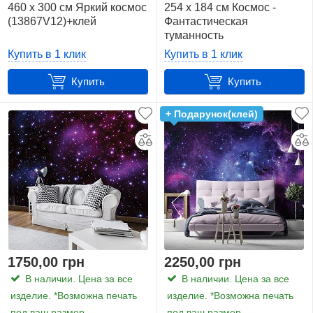
м2)
460 x 300 см Яркий космос
254 x 184 см Космос -
16
(13867V12)+клей
Фантастическая
туманность
(13866V4)+клей
416
Купить в 1 клик
Купить в 1 клик
x
Купить
Купить
254
см.
+ Подарунок(клей)
(10,6
м2)
29
416
x
290
см.
(12,1
1750,00 грн
2250,00 грн
м2)
В наличии. Цена за все
В наличии. Цена за все
20
изделие. *Возможна печать
изделие. *Возможна печать
под ваш размер
под ваш размер