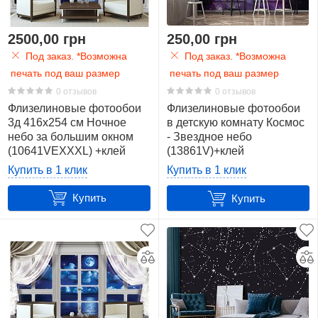
136
2500,00 грн
250,00 грн
белый
Под заказ. *Возможна
Под заказ. *Возможна
13
печать под ваш размер
печать под ваш размер
0 отзывов
0 отзывов
розовый
Флизелиновые фотообои
Флизелиновые фотообои
8
3д 416x254 см Ночное
в детскую комнату Космос
небо за большим окном
- Звездное небо
(10641VEXXXL) +клей
(13861V)+клей
синий
36
Купить в 1 клик
Купить в 1 клик
Купить
Купить
темный
2
фиолетовый
26
черный