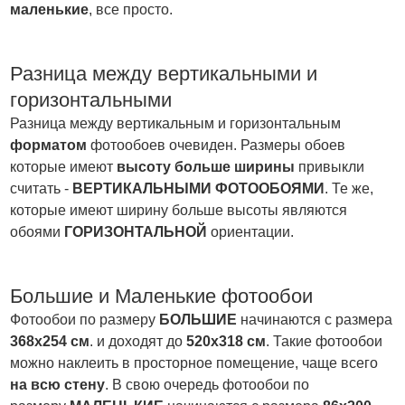
маленькие
, все просто.
Разница между вертикальными и
горизонтальными
Разница между вертикальным и горизонтальным
форматом
фотообоев очевиден. Размеры обоев
которые имеют
высоту больше ширины
привыкли
считать -
ВЕРТИКАЛЬНЫМИ ФОТООБОЯМИ
. Те же,
которые имеют ширину больше высоты являются
обоями
ГОРИЗОНТАЛЬНОЙ
ориентации.
Большие и Маленькие фотообои
Фотообои по размеру
БОЛЬШИЕ
начинаются с размера
368х254 см
. и доходят до
520х318 см
. Такие фотообои
можно наклеить в просторное помещение, чаще всего
на всю стену
. В свою очередь фотообои по