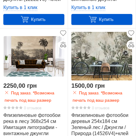
см.
(14593V4)+клей
Купить в 1 клик
Купить в 1 клик
(12,1
Купить
Купить
м2)
30
460
х
300
см.
(13,8
м2)
2250,00 грн
1500,00 грн
9
Под заказ. *Возможна
Под заказ. *Возможна
520
печать под ваш размер
печать под ваш размер
x
0 отзывов
0 отзывов
318
Флизелиновые фотообои
Флизелиновые фотообои
река в лесу 368x254 см
деревья 254x184 см
см.
Имитация литографии -
Зеленый лес / Джунгли /
(16,5
винтажные джунгли
Природа (14526V4)+клей