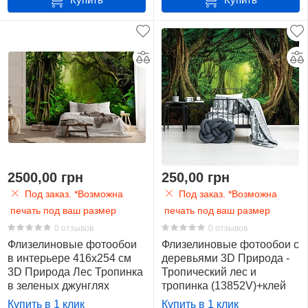
см.
(5,7
м2)
1
Материал и поклейка
Фотообои напечатаны на высококачественных
254
материалах: влагостойкий флизелин (
Vlies
) и плотная
x
бумага (
BlueBack
). Перед поклейкой советуем
184
грунтовать стену, а также прочитать инструкцию - так как
см.
способ этой самой поклейки зависит от материала.
(4,7
2500,00 грн
250,00 грн
м2)
26
Под заказ. *Возможна
Под заказ. *Возможна
печать под ваш размер
печать под ваш размер
312
0 отзывов
0 отзывов
x
Флизелиновые фотообои
Флизелиновые фотообои с
в интерьере 416x254 см
деревьями 3D Природа -
219
3D Природа Лес Тропинка
Тропический лес и
см.
в зеленых джунглях
тропинка (13852V)+клей
(6,8
(14565VEXXXL) +клей
Купить в 1 клик
Купить в 1 клик