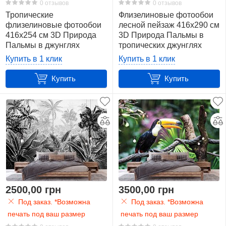
0 отзывов
0 отзывов
Цветы
Тропические
Флизелиновые фотообои
30
флизелиновые фотообои
лесной пейзаж 416x290 см
Цвет
416x254 см 3D Природа
3D Природа Пальмы в
Пальмы в джунглях
тропических джунглях
(14555VEXXXL)+клей
(14555VEXXXXL)+клей
Купить в 1 клик
Купить в 1 клик
Показать
все
Купить
Купить
156
белый
23
деревянный
8
желтый
2500,00 грн
3500,00 грн
20
Под заказ. *Возможна
Под заказ. *Возможна
печать под ваш размер
печать под ваш размер
зеленый