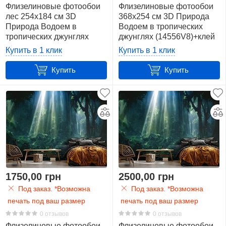
Флизелиновые фотообои
Флизелиновые фотообои
лес 254x184 см 3D
368x254 см 3D Природа
фиолетовый
Природа Водоем в
Водоем в тропических
7
тропических джунглях
джунглях (14556V8)+клей
(14556V4)+клей
Купить в 1 клик
Купить в 1 клик
черно-
Купить
Купить
белый
23
черный
23
1750,00 грн
2500,00 грн
Под заказ. *Возможна
Под заказ. *Возможна
печать под ваш размер
печать под ваш размер
0 отзывов
0 отзывов
Флизелиновые фотообои
Флизелиновые фотообои