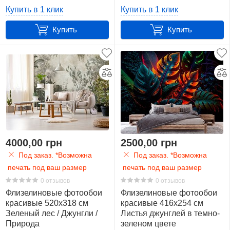
(14526VEXXXXL)+клей
(14119VEXXXXL) +клей
Купить в 1 клик
Купить в 1 клик
Монстера
7
Купить
Купить
Мост
1
Орнамент
5
Пальма
76
4000,00 грн
2500,00 грн
Под заказ. *Возможна
Под заказ. *Возможна
Панорама
печать под ваш размер
печать под ваш размер
4
0 отзывов
0 отзывов
Флизелиновые фотообои
Флизелиновые фотообои
Папоротник
красивые 520x318 см
красивые 416x254 см
5
Зеленый лес / Джунгли /
Листья джунглей в темно-
Природа
зеленом цвете