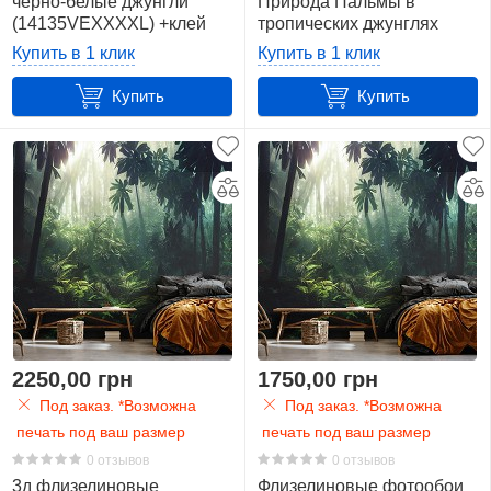
черно-белые джунгли
Природа Пальмы в
(14135VEXXXXL) +клей
тропических джунглях
Природа
(14555V4)+клей
Купить в 1 клик
Купить в 1 клик
66
Купить
Купить
Птица
17
Растение
45
Река
4
Сафари
2250,00 грн
1750,00 грн
1
Под заказ. *Возможна
Под заказ. *Возможна
печать под ваш размер
печать под ваш размер
Сказка
0 отзывов
0 отзывов
1
3д флизелиновые
Флизелиновые фотообои