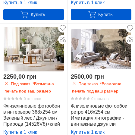
(14593VEXXL)+клей
Экзотические Джунгли
Купить в 1 клик
Купить в 1 клик
(14076V10) +клей
Флизелин
Купить
Купить
(Vlies)
155
Рисунок
Аллея
7
Арт
2250,00 грн
2500,00 грн
7
Под заказ. *Возможна
Под заказ. *Возможна
печать под ваш размер
печать под ваш размер
Бабочка
0 отзывов
0 отзывов
5
Флизелиновые фотообои
Флизелиновые фотообои
в интерьере 368x254 см
ретро 416x254 см
Ботаника
Зеленый лес / Джунгли /
Имитация литографии -
39
Природа (14526V8)+клей
винтажные джунгли
(14593VEXXXL)+клей
Купить в 1 клик
Купить в 1 клик