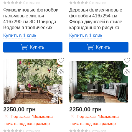
0 отзывов
0 отзывов
Флизелиновые фотообои
Деревья флизелиновые
пальмовые листья
фотообои 416x254 см
416x290 см 3D Природа
Флора джунглей в стиле
Водоем в тропических
карандашного рисунка
джунглях
(14433VEXXXL) +клей
Купить в 1 клик
Купить в 1 клик
(14556VEXXXXL)+клей
Купить
Купить
2250,00 грн
2250,00 грн
Под заказ. *Возможна
Под заказ. *Возможна
печать под ваш размер
печать под ваш размер
0 отзывов
0 отзывов