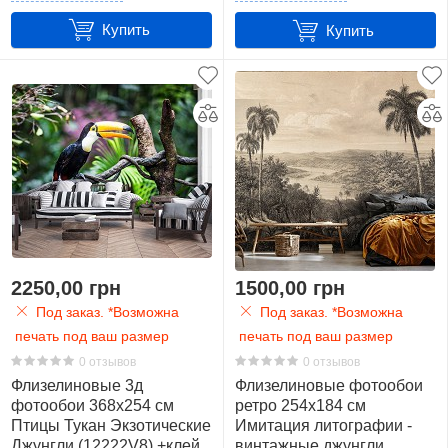
400
Купить
Купить
х
280
см.
(11,2
м2)
1
416
x
254
см.
2250,00 грн
1500,00 грн
(10,6
Под заказ. *Возможна
Под заказ. *Возможна
м2)
печать под ваш размер
печать под ваш размер
34
0 отзывов
0 отзывов
Флизелиновые 3д
Флизелиновые фотообои
416
фотообои 368x254 см
ретро 254x184 см
x
Птицы Тукан Экзотические
Имитация литографии -
290
Джунгли (12222V8) +клей
винтажные джунгли