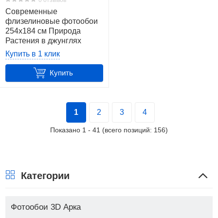
0 отзывов
Современные
флизелиновые фотообои
254x184 см Природа
Растения в джунглях
Черно-белые листья
Купить в 1 клик
(14166V4)+клей
Купить
1
2
3
4
Показано
1
-
41
(всего позиций:
156
)
Категории
Фотообои 3D Арка