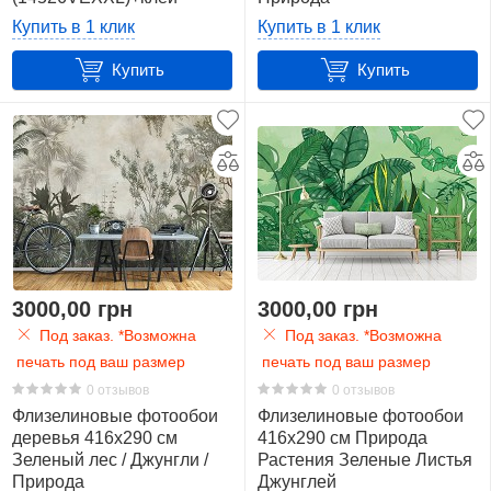
(14526VEXXXL)+клей
Купить в 1 клик
Купить в 1 клик
Дикий
Купить
24
Купить
Дорога
7
Животные
8
Имитация
3000,00 грн
16
3000,00 грн
Под заказ. *Возможна
Под заказ. *Возможна
Лес
печать под ваш размер
печать под ваш размер
83
0 отзывов
0 отзывов
Флизелиновые фотообои
Флизелиновые фотообои
деревья 416x290 см
416x290 см Природа
Листья
Зеленый лес / Джунгли /
Растения Зеленые Листья
54
Природа
Джунглей