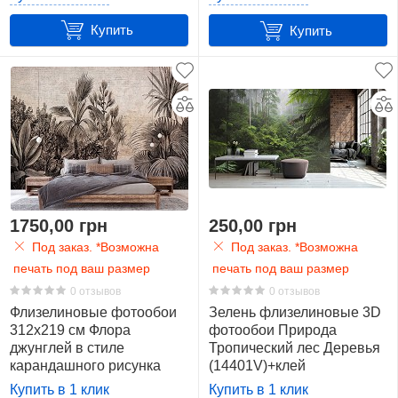
м2)
35
Купить
Купить
368
x
254
см.
(9,3
м2)
34
1750,00 грн
250,00 грн
368
Под заказ. *Возможна
Под заказ. *Возможна
x
печать под ваш размер
печать под ваш размер
280
0 отзывов
0 отзывов
см.
Флизелиновые фотообои
Зелень флизелиновые 3D
(10,3
312x219 см Флора
фотообои Природа
м2)
джунглей в стиле
Тропический лес Деревья
11
карандашного рисунка
(14401V)+клей
(14433VEXXL) +клей
Купить в 1 клик
Купить в 1 клик