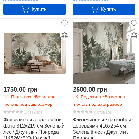
Бутылка
Купить
Купить
1
Вид
с
окна
7
Гавайи
7
Гора
1750,00 грн
2500,00 грн
7
Под заказ. *Возможна
Под заказ. *Возможна
печать под ваш размер
печать под ваш размер
Дерево
0 отзывов
0 отзывов
106
Флизелиновые фотообои
Флизелиновые фотообои с
фото 312x219 см Зеленый
деревьями 416x254 см
Джунгли
лес / Джунгли / Природа
Зеленый лес / Джунгли /
84
(14526VEXXL)+клей
Природа