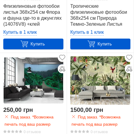
Флизелиновые фотообои
Тропические
листья 368x254 см Флора
флизелиновые фотообои
и фауна где-то в джунглях
368x254 см Природа
(14076V8) +клей
Темно-Зеленые Листья
Джунгли (14082V8) +клей
Купить в 1 клик
Купить в 1 клик
Купить
Купить
250,00 грн
1500,00 грн
Под заказ. *Возможна
Под заказ. *Возможна
печать под ваш размер
печать под ваш размер
0 отзывов
0 отзывов