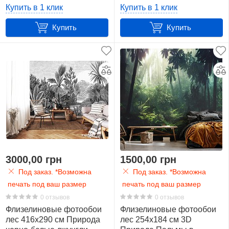
(14526VEXXXXXL)+клей
(14669VEXXXL)+клей
Пейзаж
Купить в 1 клик
Купить в 1 клик
37
Купить
Купить
Пляж
4
Под
бетон
5
Под
дерево(доски)
25
3000,00 грн
1500,00 грн
Под заказ. *Возможна
Под заказ. *Возможна
Полет
печать под ваш размер
печать под ваш размер
5
0 отзывов
0 отзывов
Флизелиновые фотообои
Флизелиновые фотообои
Попугай
лес 416x290 см Природа
лес 254x184 см 3D
14