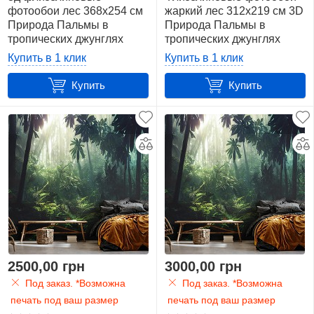
фотообои лес 368x254 см
жаркий лес 312x219 см 3D
Структура
Природа Пальмы в
Природа Пальмы в
5
тропических джунглях
тропических джунглях
(14555V8)+клей
(14555VEXXL)+клей
Купить в 1 клик
Купить в 1 клик
Терраса
7
Купить
Купить
Трава
6
Тропики
50
Туман
12
2500,00 грн
3000,00 грн
Туннель
Под заказ. *Возможна
Под заказ. *Возможна
7
печать под ваш размер
печать под ваш размер