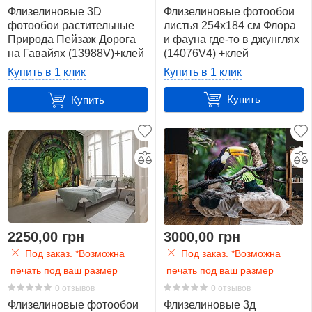
Флизелиновые 3D
Флизелиновые фотообои
фотообои растительные
листья 254x184 см Флора
Природа Пейзаж Дорога
и фауна где-то в джунглях
на Гавайях (13988V)+клей
(14076V4) +клей
Купить в 1 клик
Купить в 1 клик
Купить
Купить
2250,00 грн
3000,00 грн
Под заказ. *Возможна
Под заказ. *Возможна
печать под ваш размер
печать под ваш размер
0 отзывов
0 отзывов
Флизелиновые фотообои
Флизелиновые 3д