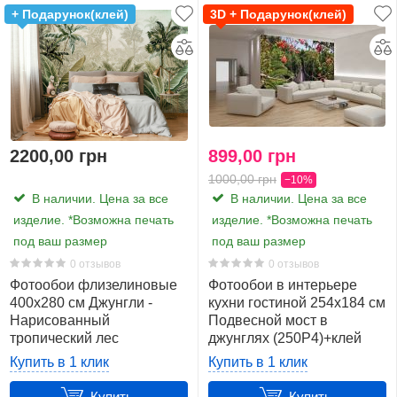
Для облегчения выбора рисунка для фотообоев вы
есть
+ Подарунок(клей)
3D + Подарунок(клей)
можете прикинуть как они будут смотреться в интерьере.
16
Для этого вам нужно перейти в карточку
Ширина
понравившегося вам товара и открыть все доступные
и
фото этого артикула. Пример, ниже.
Высота
Фотообои Джунгли на камне 2 (13577)
(Площадь)
2200,00 грн
899,00 грн
184
1000,00 грн
−10%
В наличии. Цена за все
В наличии. Цена за все
x
изделие. *Возможна печать
изделие. *Возможна печать
254
под ваш размер
под ваш размер
см.
(4,7
0 отзывов
0 отзывов
Фотообои флизелиновые
м2)
Фотообои в интерьере
400х280 см Джунгли -
кухни гостиной 254x184 см
1
Нарисованный
Подвесной мост в
тропический лес
джунглях (250P4)+клей
206
(13921VX8) + клей
Купить в 1 клик
Купить в 1 клик
x
275
Купить
Купить