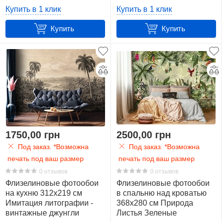
м2)
(14593V8)+клей
Купить в 1 клик
Купить в 1 клик
17
Купить
Купить
Производитель
Показать
все
156
Consalnet
(Польша)
156
1750,00 грн
2500,00 грн
Под заказ. *Возможна
Под заказ. *Возможна
Материал
печать под ваш размер
печать под ваш размер
0 отзывов
0 отзывов
Плотная
Флизелиновые фотообои
Флизелиновые фотообои
бумага
на кухню 312x219 см
в спальню над кроватью
(BlueBack)
Имитация литографии -
368x280 см Природа
1
винтажные джунгли
Листья Зеленые