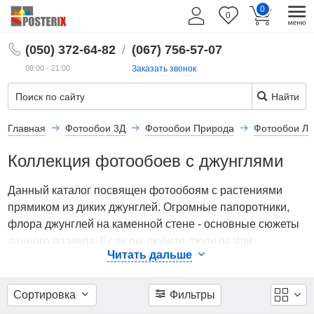
0
Фильтры
0
RU
(050) 372-64-82
/
(067) 756-57-07
Цена
09:00 - 21:00
Заказать звонок
Найти
899
2 200
Главная
Фотообои 3Д
Фотообои Природа
Фотообои Ле
Подобрать
Коллекция фотообоев с джунглями
по цене
Данный каталог посвящен фотообоям с растениями
Эффект
прямиком из диких джунглей. Огромные папоротники,
3D
флора джунглей на каменной стене - основные сюжеты
данного раздела. Если вы любите джунгли или
Читать дальше
Показать
подобную атмосферу, эти фотообои точно вам
все
понравятся.
156
Сортировка
Фильтры
Фотообои с джунглями в интерьере