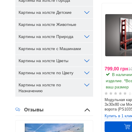
Картины на холсте Города
Картины на холсте Детские
Картины на холсте Животные
Картины на холсте Природа
Картины на холсте с Машинами
Картины на холсте Цветы
799,00 грн
1
Картины на холсте по Цвету
В наличии.
изделие. *Во
Картины на холсте по
ваш размер
Назначению
0 
Модульная кар
3x30x80 см Мо
ворота (PS103
Отзывы
Технические
Купить в 1 кли
Качество и крас
продукции, и по