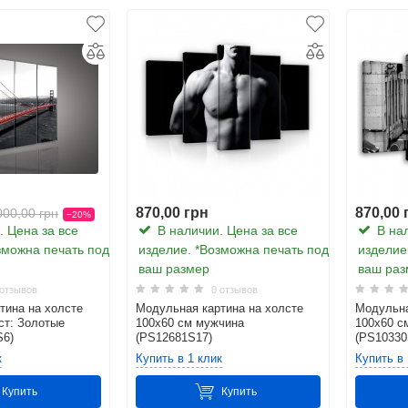
870,00 грн
870,00 
000,00 грн
−20%
 Цена за все
В наличии. Цена за все
В нал
зможна печать под
изделие. *Возможна печать под
изделие
ваш размер
ваш раз
отзывов
0 отзывов
тина на холсте
Модульная картина на холсте
Модульна
ст: Золотые
100x60 см мужчина
100x60 с
S6)
(PS12681S17)
(PS10330
 особенности картин на холсте
к
Купить в 1 клик
Купить в 
очность картинки обеспечивает польская компания Consalnet. Компания 
дпадает под все европейские стандарты. Экологически созданный полиэс
Купить
Купить