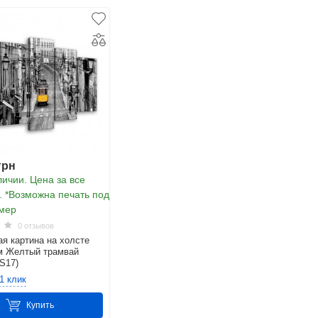
грн
ичии. Цена за все
. *Возможна печать под
мер
0 отзывов
я картина на холсте
м Желтый трамвай
S17)
1 клик
проходит постоянные проверки натуральности и качества
тер и вкрапления других волокон и тканей - основные
Купить