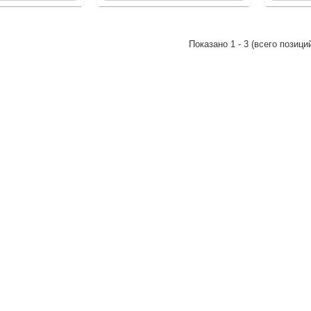
олста. Абсолютно безвредные для окружающих людей и животных.
Показано
1
-
3
(всего позици