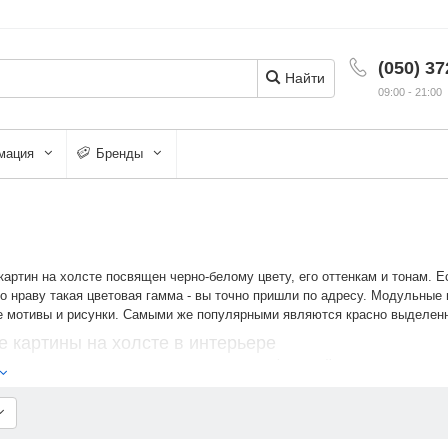
(050) 37
Найти
09:00 - 21:00
мация
Бренды
картин на холсте посвящен черно-белому цвету, его оттенкам и тонам. 
о нраву такая цветовая гамма - вы точно пришли по адресу. Модульные
е мотивы и рисунки. Самыми же популярными являются красно выделенн
 картины на холсте в интерьере
выбора сюжета вы можете воспользоваться функцией просмотра картин н
ившегося вам товара и просмотреть все имеющиеся фото. Пример ниже.
ина на холсте Черно-белый город Лондон (PS10816S13)