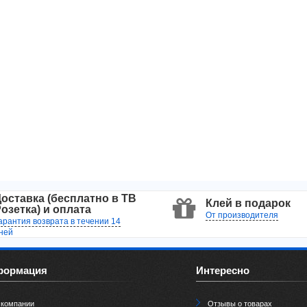
оставка (бесплатно в ТВ
Клей в подарок
озетка) и оплата
От производителя
арантия возврата в течении 14
ней
формация
Интересно
 компании
Отзывы о товарах