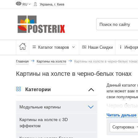
RU
Украина, г. Киев
Каталог товаров
Наши Скидки
Инфор
Главная
Картины на холсте
Картины на холсте в черно-белых тонах
Картины на холсте в черно-белых тонах
Данный каталог 
Категории
или может вам п
свои популярны
Черно белые
Модульные картины
Для облегчения 
Читать дальше
карточку понрав
Картины на холсте с 3D
эффектом
Модульная карт
Сортировка