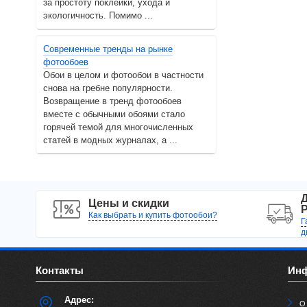
за простоту поклейки, ухода и
экологичность. Помимо ...
Современные тренды на рынке
фотообоев
Обои в целом и фотообои в частности
снова на гребне популярности.
Возвращение в тренд фотообоев
вместе с обычными обоями стало
горячей темой для многочисленных
статей в модных журналах, а ...
Д
Цены и скидки
Р
Как выбрать и купить фотообои?
Г
д
Контакты
Ин
Адрес:
О