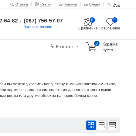
Отзывы
Статьи
Новинки
Скидки
Вход
2-64-82
/
(067) 756-57-07
0
0
Заказать звонок
Сравнение
Избранное
0
Корзина
Контакты
пусто.
Если вы хотите украсить вашу стену в минималистичном стиле,
 или картины на сплошном холсте из данного каталога имеют
ые цветы или другие объекты на черно белом фоне.
а стене в интерьере. Для этого вам необходимо перейти в