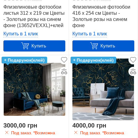
красный
Флизелиновые фотообои
Флизелиновые фотообои
8
листья 312 x 219 см Цветы
416 x 254 см Цветы -
- Золотые розы на синем
Золотые розы на синем
синий
фоне (13652VEXXL)+клей
фоне
7
(13652VEXXXL)+клей
Купить в 1 клик
Купить в 1 клик
Купить
Купить
+ Подарунок(клей)
+ Подарунок(клей)
3000,00 грн
4000,00 грн
Под заказ. *Возможна
Под заказ. *Возможна