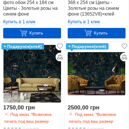
фото обои 254 x 184 см
368 x 254 см Цветы -
Цветы
Цветы - Золотые розы на
Золотые розы на синем
19
синем фоне
фоне (13652V8)+клей
(13652V4)+клей
Купить в 1 клик
Купить в 1 клик
Цвет
Купить
Купить
Показать
+ Подарунок(клей)
+ Подарунок(клей)
все
32
желтый
21
зеленый
9
1750,00 грн
2500,00 грн
золотой
Под заказ. *Возможна
Под заказ. *Возможна
7
печать под ваш размер
печать под ваш размер
0 отзывов
0 отзывов