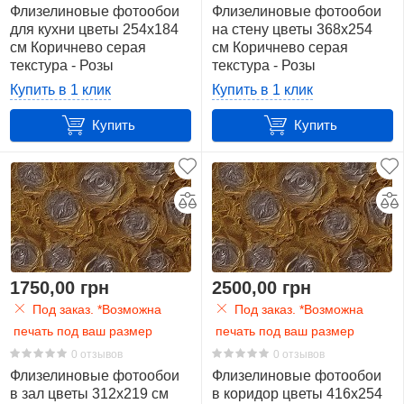
Флизелиновые фотообои
Флизелиновые фотообои
для кухни цветы 254x184
на стену цветы 368x254
см Коричнево серая
см Коричнево серая
текстура - Розы
текстура - Розы
(3519V4)+клей
(3519V8)+клей
Купить в 1 клик
Купить в 1 клик
Купить
Купить
1750,00 грн
2500,00 грн
Под заказ. *Возможна
Под заказ. *Возможна
печать под ваш размер
печать под ваш размер
0 отзывов
0 отзывов
Флизелиновые фотообои
Флизелиновые фотообои
в зал цветы 312x219 см
в коридор цветы 416x254