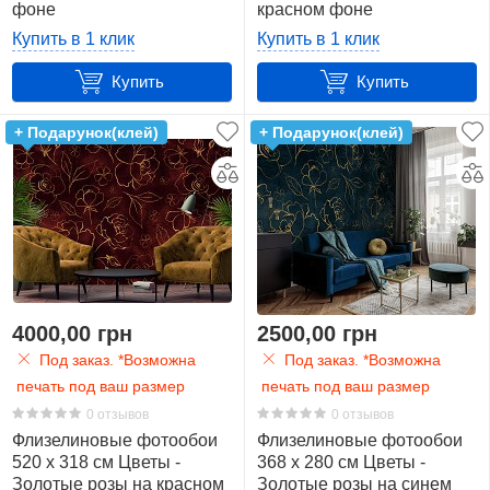
фоне
красном фоне
32
(13651VEXXXL)+клей
(13651VEXXXXL)+клей
Купить в 1 клик
Купить в 1 клик
Consalnet
Купить
Купить
(Польша)
32
+ Подарунок(клей)
+ Подарунок(клей)
Материал
Флизелин
(Vlies)
32
Рисунок
4000,00 грн
2500,00 грн
Под заказ. *Возможна
Под заказ. *Возможна
Листья
печать под ваш размер
печать под ваш размер
3
0 отзывов
0 отзывов
Флизелиновые фотообои
Флизелиновые фотообои
Орнамент
520 x 318 см Цветы -
368 x 280 см Цветы -
4
Золотые розы на красном
Золотые розы на синем