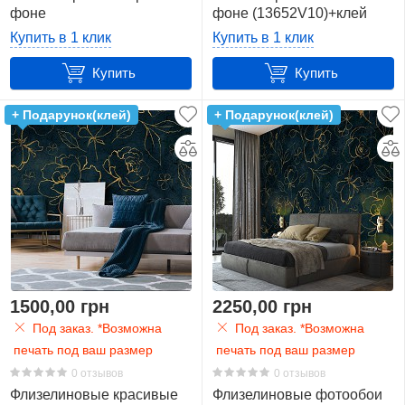
фоне
фоне (13652V10)+клей
(13651VEXXXXXL)+клей
Панорама
Купить в 1 клик
Купить в 1 клик
4
Купить
Купить
Природа
+ Подарунок(клей)
+ Подарунок(клей)
3
Растение
2
Розы
11
Сердце
1500,00 грн
2250,00 грн
4
Под заказ. *Возможна
Под заказ. *Возможна
печать под ваш размер
печать под ваш размер
Узор
0 отзывов
0 отзывов
4
Флизелиновые красивые
Флизелиновые фотообои