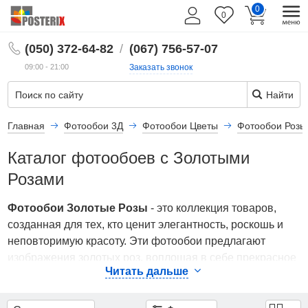
0
Фильтры
0
RU
(050) 372-64-82
/
(067) 756-57-07
Эффект
3D
09:00 - 21:00
Заказать звонок
Найти
Показать
все
Главная
Фотообои 3Д
Фотообои Цветы
Фотообои Розы
32
Каталог фотообоев с Золотыми
Ширина
Розами
и
Высота
Фотообои Золотые Розы
- это коллекция товаров,
(Площадь)
созданная для тех, кто ценит элегантность, роскошь и
неповторимую красоту. Эти фотообои предлагают
254
изображения золотых роз, воплощая в себе прекрасное
x
Читать дальше
сочетание природной прелесть и изысканности.
184
Фотообои с изображением золотых роз являются
см.