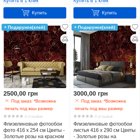
Купить в 1 клик
Купить в 1 клик
x
290
Купить
Купить
см.
(12,1
+ Подарунок(клей)
+ Подарунок(клей)
м2)
6
520
x
318
см.
(16,5
м2)
2500,00 грн
3000,00 грн
6
Под заказ. *Возможна
Под заказ. *Возможна
печать под ваш размер
печать под ваш размер
Производитель
0 отзывов
0 отзывов
Флизелиновые фотообои
Флизелиновые фотообои
Показать
фото 416 x 254 см Цветы -
листья 416 x 290 см Цветы
Золотые розы на красном
все
- Золотые розы на