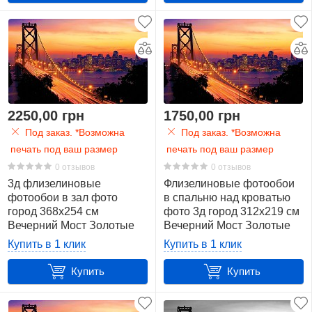
2250,00 грн
1750,00 грн
Под заказ. *Возможна
Под заказ. *Возможна
печать под ваш размер
печать под ваш размер
0 отзывов
0 отзывов
3д флизелиновые
Флизелиновые фотообои
фотообои в зал фото
в спальню над кроватью
город 368x254 см
фото 3д город 312x219 см
Вечерний Мост Золотые
Вечерний Мост Золотые
Ворота (418V8)+клей
Ворота (418VEXXL)+клей
Купить в 1 клик
Купить в 1 клик
Купить
Купить