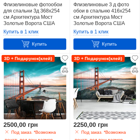
13
Флизелиновые фотообои
Флизелиновые 3 д фото
для спальни 3д 368х254
обои в спальню 416x254
см Архитектура Мост
см Архитектура Мост
368
Золотые Ворота США
Золотые Ворота США
x
(154V8)+клей
(154VEXXXL)+клей
Купить в 1 клик
Купить в 1 клик
280
см.
Купить
Купить
(10,3
м2)
3D + Подарунок(клей)
3D + Подарунок(клей)
2
416
x
254
см.
(10,6
м2)
10
2500,00 грн
2250,00 грн
Под заказ. *Возможна
Под заказ. *Возможна
416
печать под ваш размер
печать под ваш размер