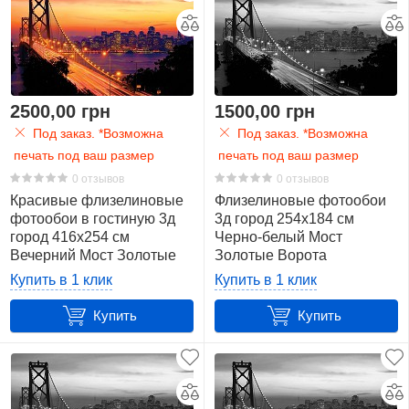
2500,00 грн
1500,00 грн
Под заказ. *Возможна
Под заказ. *Возможна
печать под ваш размер
печать под ваш размер
0 отзывов
0 отзывов
Красивые флизелиновые
Флизелиновые фотообои
фотообои в гостиную 3д
3д город 254x184 см
город 416x254 см
Черно-белый Мост
Вечерний Мост Золотые
Золотые Ворота
Ворота
(419V4)+клей
Купить в 1 клик
Купить в 1 клик
(418VEXXXL)+клей
Купить
Купить