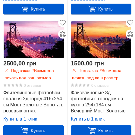
Купить
Купить
2500,00 грн
1500,00 грн
Под заказ. *Возможна
Под заказ. *Возможна
печать под ваш размер
печать под ваш размер
0 отзывов
0 отзывов
Флизелиновые фотообои
Флизелиновые 3д
спальня 3д город 416x254
фотообои с городом на
см Мост Золотые Ворота в
кухню 254x184 см
розовых огнях
Вечерний Мост Золотые
(417VEXXXL)+клей
Ворота (418V4)+клей
Купить в 1 клик
Купить в 1 клик
Купить
Купить