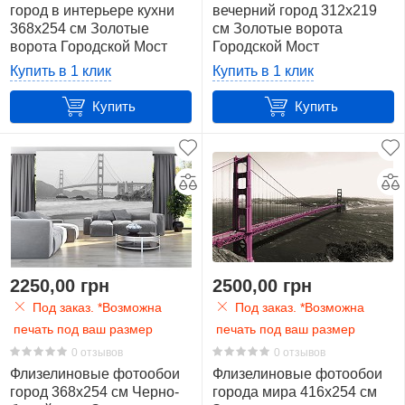
город в интерьере кухни
вечерний город 312x219
368x254 см Золотые
см Золотые ворота
ворота Городской Мост
Городской Мост
(1196V8)+клей
(1196VEXXL)+клей
Купить в 1 клик
Купить в 1 клик
Купить
Купить
2250,00 грн
2500,00 грн
Под заказ. *Возможна
Под заказ. *Возможна
печать под ваш размер
печать под ваш размер
0 отзывов
0 отзывов
Флизелиновые фотообои
Флизелиновые фотообои
город 368x254 см Черно-
города мира 416x254 см