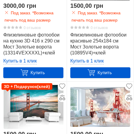
3000,00 грн
1500,00 грн
Архитектура
Под заказ. *Возможна
Под заказ. *Возможна
2
печать под ваш размер
печать под ваш размер
0 отзывов
Город
0 отзывов
Флизелиновые фотообои
Флизелиновые фотообои
32
на кухню 3D 416 x 290 см
красивые 254x184 см
Мост Золотые ворота
Мост Золотые ворота
Море
(13314VEXXXXL)+клей
(10895V4)+клей
10
Купить в 1 клик
Купить в 1 клик
Мост
Купить
Купить
27
3D + Подарунок(клей)
Небо
4
Ночной
город
2