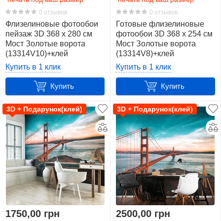
x
0 отзывов
0 отзывов
290
Флизелиновые фотообои
Готовые флизелиновые
см.
пейзаж 3D 368 x 280 см
фотообои 3D 368 x 254 см
(12,1
Мост Золотые ворота
Мост Золотые ворота
(13314V10)+клей
(13314V8)+клей
м2)
2
Купить в 1 клик
Купить в 1 клик
Производитель
Купить
Купить
3D + Подарунок(клей)
3D + Подарунок(клей)
Показать
все
49
Consalnet
(Польша)
48
Wizard
1750,00 грн
2500,00 грн
Genius