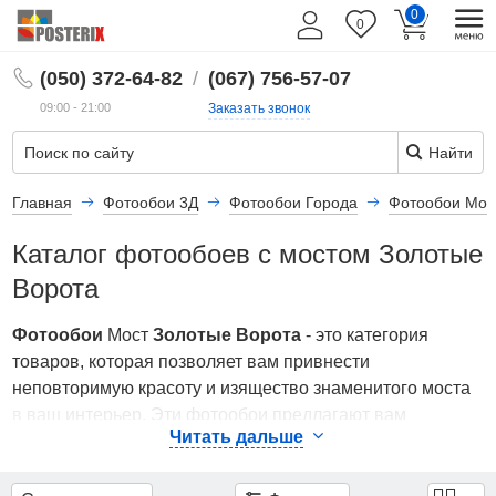
0
Фильтры
0
RU
(050) 372-64-82
/
(067) 756-57-07
Эффект
3D
09:00 - 21:00
Заказать звонок
Найти
Показать
все
Главная
Фотообои 3Д
Фотообои Города
Фотообои Мос
49
Каталог фотообоев с мостом Золотые
есть
Ворота
11
Фотообои
Мост
Золотые Ворота
- это категория
Ширина
товаров, которая позволяет вам привнести
и
неповторимую красоту и изящество знаменитого моста
Высота
в ваш интерьер. Эти фотообои предлагают вам
(Площадь)
Читать дальше
возможность создать атмосферу Сан-Франциско и
ощутить величие Моста Золотые Ворота, превращая
184
ваше пространство в место удивительной архитектуры и