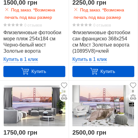
1500,00 грн
2250,00 грн
золотой
Под заказ. *Возможна
Под заказ. *Возможна
8
печать под ваш размер
печать под ваш размер
0 отзывов
0 отзывов
красный
Флизелиновые фотообои
Флизелиновые фотообои
19
море пляж 254x184 см
сан франциско 368x254
Черно-белый мост
см Мост Золотые ворота
оранжевый
Золотые ворота
(10895V8)+клей
(10965V4)+клей
8
Купить в 1 клик
Купить в 1 клик
Купить
Купить
разноцветный
8
розовый
4
серый
8
1750,00 грн
2500,00 грн