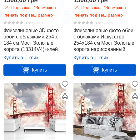
1500,00 грн
1500,00 грн
Под заказ. *Возможна
Под заказ. *Возможна
Панорама
печать под ваш размер
печать под ваш размер
4
0 отзывов
0 отзывов
Флизелиновые 3D фото
Флизелиновые фото обои
Пейзаж
обои с облачками 254 x
с облаками Искусство
5
184 см Мост Золотые
254x184 см Мост Золотые
ворота (13314V4)+клей
ворота нарисованный
Песок
акварелью
Купить в 1 клик
Купить в 1 клик
4
(12920V4)+клей
Купить
Купить
Пляж
4
Природа
4
Сан
Франциско
8