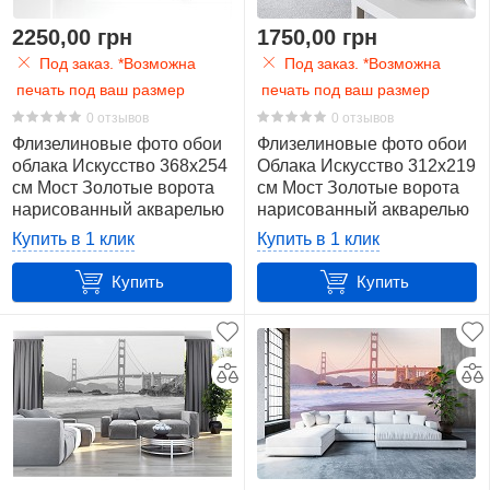
2250,00 грн
1750,00 грн
Свет
Под заказ. *Возможна
Под заказ. *Возможна
4
печать под ваш размер
печать под ваш размер
0 отзывов
0 отзывов
Скала
Флизелиновые фото обои
Флизелиновые фото обои
4
облака Искусство 368x254
Облака Искусство 312x219
Цвет
см Мост Золотые ворота
см Мост Золотые ворота
нарисованный акварелью
нарисованный акварелью
(12920V8)+клей
(12920VEXXL)+клей
Купить в 1 клик
Купить в 1 клик
Показать
все
Купить
Купить
49
белый
16
зеленый
6