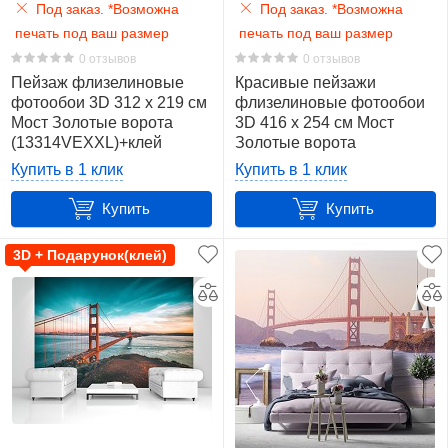
Под заказ. *Возможна
Под заказ. *Возможна
(Швейцария)
печать под ваш размер
печать под ваш размер
1
0 отзывов
0 отзывов
Материал
Пейзаж флизелиновые
Красивые пейзажи
фотообои 3D 312 x 219 см
флизелиновые фотообои
Мост Золотые ворота
3D 416 x 254 см Мост
Плотная
(13314VEXXL)+клей
Золотые ворота
бумага
(13314VEXXXL)+клей
Купить в 1 клик
Купить в 1 клик
(BlueBack)
Купить
2
Купить
3D + Подарунок(клей)
Флизелин
(Vlies)
47
Рисунок
Арт
3