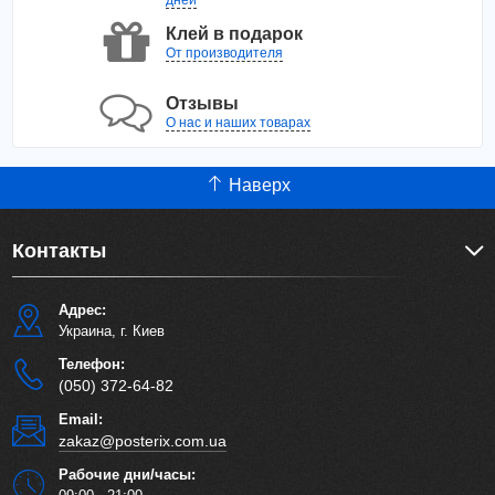
Клей в подарок
От производителя
Отзывы
О нас и наших товарах
Наверх
Контакты
Адрес:
Украина, г. Киев
Телефон:
(050) 372-64-82
Email:
zakaz@posterix.com.ua
Рабочие дни/часы: