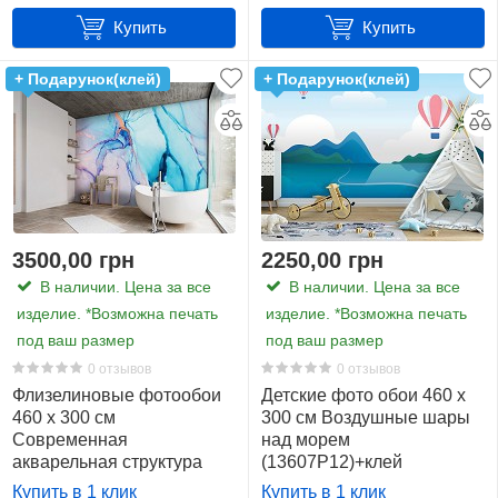
Купить
Купить
+ Подарунок(клей)
+ Подарунок(клей)
3500,00 грн
2250,00 грн
В наличии. Цена за все
В наличии. Цена за все
изделие. *Возможна печать
изделие. *Возможна печать
под ваш размер
под ваш размер
0 отзывов
0 отзывов
Флизелиновые фотообои
Детские фото обои 460 x
460 x 300 см
300 см Воздушные шары
Современная
над морем
акварельная структура
(13607P12)+клей
Голубой мрамор
Купить в 1 клик
Купить в 1 клик