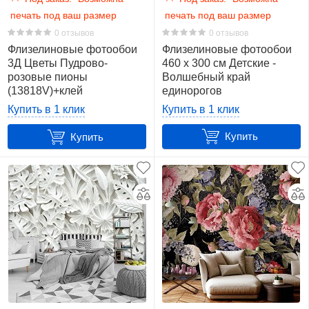
печать под ваш размер
печать под ваш размер
0 отзывов
0 отзывов
Флизелиновые фотообои
Флизелиновые фотообои
3Д Цветы Пудрово-
460 x 300 см Детские -
розовые пионы
Волшебный край
(13818V)+клей
единорогов
(13862V12)+клей
Купить в 1 клик
Купить в 1 клик
Купить
Купить