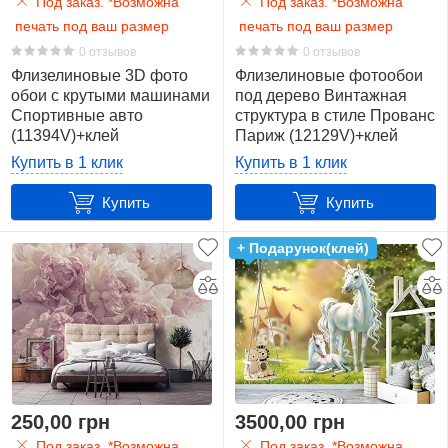
Под заказ. *Возможна
Под заказ. *Возможна
печать под ваш размер
печать под ваш размер
0 отзывов
0 отзывов
Флизелиновые 3D фото
Флизелиновые фотообои
обои с крутыми машинами
под дерево Винтажная
Спортивные авто
структура в стиле Прованс
(11394V)+клей
Париж (12129V)+клей
Купить в 1 клик
Купить в 1 клик
Купить
Купить
+ Подарунок(клей)
250,00 грн
3500,00 грн
Под заказ. *Возможна
Под заказ. *Возможна