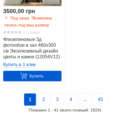
3500,00 грн
Под заказ. *Возможна
печать под ваш размер
0 отзывов
Флизелиновые 3д
фотообои в зал 460x300
см Эксклюзивный дизайн
цветы и камни (12054V12)
+клей
Купить в 1 клик
Купить
1
2
3
4
...
45
Показано
1
-
41
(всего позиций:
1824
)