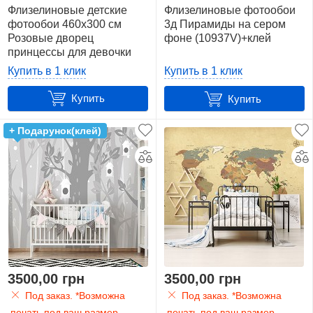
Флизелиновые детские
Флизелиновые фотообои
фотообои 460x300 см
3д Пирамиды на сером
Розовые дворец
фоне (10937V)+клей
принцессы для девочки
(12547V12) +клей
Купить в 1 клик
Купить в 1 клик
Купить
Купить
+ Подарунок(клей)
3500,00 грн
3500,00 грн
Под заказ. *Возможна
Под заказ. *Возможна
печать под ваш размер
печать под ваш размер