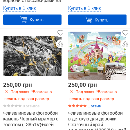
корабли с пассажирами на
светлом фоне (11338V12)
Купить в 1 клик
Купить в 1 клик
+клей
Купить
Купить
250,00 грн
250,00 грн
Под заказ. *Возможна
Под заказ. *Возможна
печать под ваш размер
печать под ваш размер
0 отзывов
1 отзыв
Флизелиновые фотообои
Флизелиновые фотообои
камень Черный мрамор с
в детскую для девочки
золотом (13851V)+клей
Сказочный край