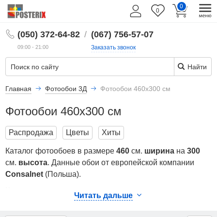
0
0
RU
(050) 372-64-82
/
(067) 756-57-07
09:00 - 21:00
Заказать звонок
Найти
Главная
Фотообои 3Д
Фотообои 460х300 см
Фотообои 460х300 см
Распродажа
Цветы
Хиты
Каталог фотообоев в размере
460
см.
ширина
на
300
см.
высота
. Данные обои от европейской компании
Consalnet
(Польша).
Коллекция печатается на двух, экологически чистых и
Читать дальше
безопасных для окружающих, материалах. Плотная
бумага (
BlueBack
) - для сухих помещений,