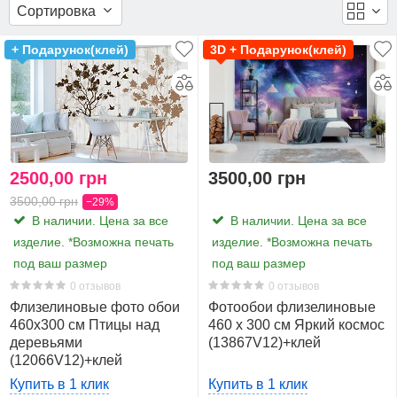
Сортировка
Влагостойкий флизелин (
Viles
) для комнат с
повышенным уровнем влажности.
Площадь
данного
+ Подарунок(клей)
3D + Подарунок(клей)
размера -
13,8 м2
. Обои из
5 частей
по 92 см. в ширину.
2500,00 грн
3500,00 грн
3500,00 грн
−29%
В наличии. Цена за все
В наличии. Цена за все
изделие. *Возможна печать
изделие. *Возможна печать
под ваш размер
под ваш размер
0 отзывов
0 отзывов
Флизелиновые фото обои
Фотообои флизелиновые
460x300 см Птицы над
460 x 300 см Яркий космос
деревьями
(13867V12)+клей
(12066V12)+клей
Купить в 1 клик
Купить в 1 клик