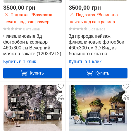
3500,00 грн
3500,00 грн
Под заказ. *Возможна
Под заказ. *Возможна
печать под ваш размер
печать под ваш размер
0 отзывов
0 отзывов
Флизелиновые 3д
3д природа пейзаж
фотообои в коридор
флизелиновые фотообои
460x300 см Вечерний
460x300 см 3D Вид из
маяк на закате (12023V12)
большого окна на
+клей
тропический водопад
Купить в 1 клик
Купить в 1 клик
(10645V12) +клей
Купить
Купить