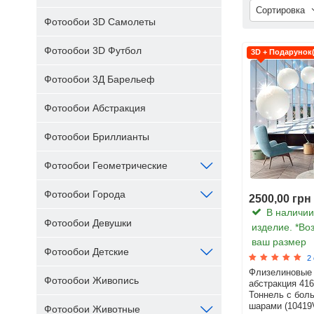
Сортировка
Фотообои 3D Самолеты
Фотообои 3D Футбол
3D + Подарунок
Фотообои 3Д Барельеф
Фотообои Абстракция
Фотообои Бриллианты
Фотообои Геометрические
Фотообои Города
2500,00 грн
В наличии.
Фотообои Девушки
изделие. *Во
ваш размер
Фотообои Детские
2
Флизелиновые
Фотообои Живопись
абстракция 41
Тоннель с бол
шарами (1041
Фотообои Животные