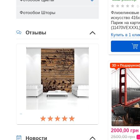
0 
Фотообои Шторы
Флизелиновые
искусство 416x
Париж на карт
(11470VEXXXL
Отзывы
Купить в 1 кли
3D + Подарунок
..
2000,00 грн
2500,00 грн
Новости