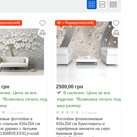
рунок(клей)
3D + Подарунок(клей)
 грн
2500,00 грн
ичии. Цена за все
В наличии. Цена за все
. *Возможна печать под
изделие. *Возможна печать под
мер
ваш размер
0 отзывов
0 отзывов
овые фотообои в
Фотообои флизелиновые
е спальни 416x254 см
416x254 см Бриллианты и
ое дерево с белыми
серебряные вензеля на серо-
(13589VEXXXL)+клей
бежевом фоне