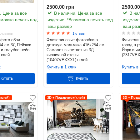
2500,00 грн
2500,00
 Цена за все
В наличии. Цена за все
В нал
зможна печать под
изделие. *Возможна печать под
изделие
ваш размер
ваш раз
отзывов
1 отзыв
 фото обои
Флизелиновые фотообои в
Флизелин
54 см 3Д Пейзаж
детскую мальчика 416x254 см
город в 
 и голубое небо
Самолет вылетает из 3Д
Йорк и ч
+клей
кирпичной стены
(2317VE
(10407VEXXXL)+клей
к
Купить в 1 клик
Купить в 
Купить
Купить
(клей)
3D + Подарунок(клей)
3D + Пода