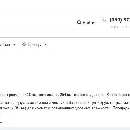
(050) 37
Найти
09:00 - 21:00
мация
Бренды
оев в размере
4
16
см.
ширина
на
254
см.
высота
. Данные обои от евро
ается на двух, экологически чистых и безопасных для окружающих, мат
изелин (
Viles
) для комнат с повышенным уровнем влажности.
Площад
.