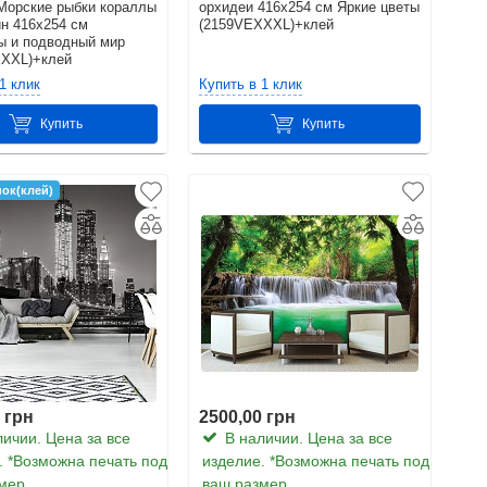
Морские рыбки кораллы
орхидеи 416x254 см Яркие цветы
н 416x254 см
(2159VEXXXL)+клей
 и подводный мир
XXXL)+клей
1 клик
Купить в 1 клик
Купить
Купить
ок(клей)
 грн
2500,00 грн
ичии. Цена за все
В наличии. Цена за все
. *Возможна печать под
изделие. *Возможна печать под
мер
ваш размер