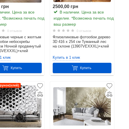
 грн
2500,00 грн
ичии. Цена за все
В наличии. Цена за все
. *Возможна печать под
изделие. *Возможна печать под
мер
ваш размер
0 отзывов
0 отзывов
овые черные с желтым
Флизелиновые фотообои дерево
 обои небоскребы
3D 416 x 254 см Туманный лес
см Ночной продвинутый
на склоне (13907VEXXXL)+клей
26VEXXXL)+клей
1 клик
Купить в 1 клик
Купить
Купить
рунок(клей)