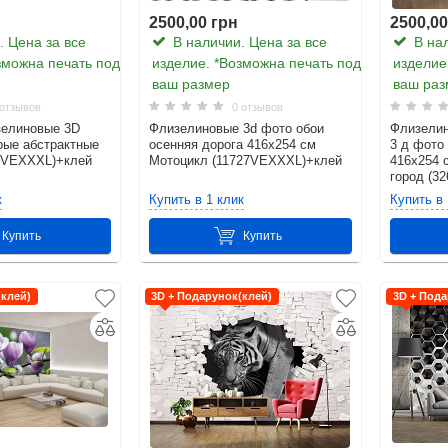
2500,00 грн
2500,00
 Цена за все
В наличии. Цена за все
В нал
зможна печать под
изделие. *Возможна печать под
изделие
ваш размер
ваш раз
отзывов
0 отзывов
зелиновые 3D
Флизелиновые 3d фото обои
Флизелин
рые абстрактные
осенняя дорога 416x254 см
3 д фото
8VEXXXL)+клей
Мотоцикл (11727VEXXXL)+клей
416x254 
город (3
к
Купить в 1 клик
Купить в 
Купить
Купить
(клей)
3D + Подарунок(клей)
3D + Пода