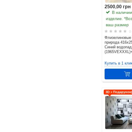
2500,00 грн
В наличии.
изделие. *Во
ваш размер
0 
Флизелиновые
природа 416х2
Синий водопад
(1965VEXXXL)
Купить в 1 кли
3D + Подарунок