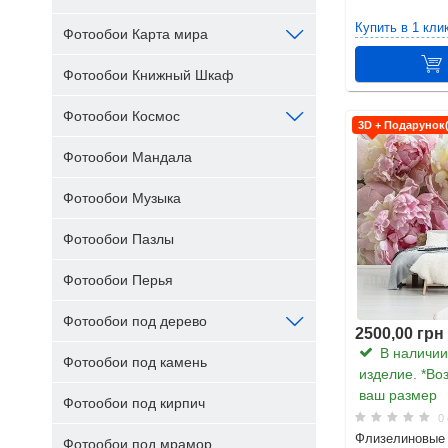
Купить в 1 кли
Фотообои Карта мира
Фотообои Книжный Шкаф
Фотообои Космос
3D + Подарунок
Фотообои Мандала
Фотообои Музыка
Фотообои Пазлы
Фотообои Перья
Фотообои под дерево
2500,00 грн
В наличии.
Фотообои под камень
изделие. *Во
ваш размер
Фотообои под кирпич
0 
Флизелиновые 
Фотообои под мрамор