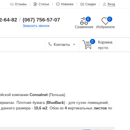
Отзывы
Статьи
Новинки
Скидки
Вход
2-64-82
/
(067) 756-57-07
0
0
Заказать звонок
Сравнение
Избранное
0
Корзина
Контакты
пусто.
пейской компании
Consalnet
(Польша).
ериалах. Плотная бумага (
BlueBack
) - для сухих помещений,
ь
данного размера -
10,6 м2
. Обои из
4
вертикальных
листов
по