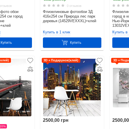
отзывов
0 отзывов
 фото обои
Флизелиновые фотообои 3Д
Флизелин
254 см город
416x254 см Природа лес парк
город в 
ине
деревья (14529VEXXXL)+клей
Нью-Йорк
)+клей
13032VE
к
Купить в 1 клик
Купить в 
Купить
Купить
(клей)
3D + Подарунок(клей)
3D + Пода
2500,00 грн
2500,00
−20%