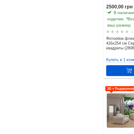
2500,00 грн
В наличии.
изделие. *Во
ваш размер
0 
Фотообои фли
416x254 см Се
квадраты (280
Купить в 1 кли
3D + Подарунок