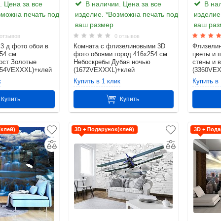
 Цена за все
В наличии. Цена за все
В нал
зможна печать под
изделие. *Возможна печать под
изделие
ваш размер
ваш раз
отзывов
0 отзывов
3 д фото обои в
Комната с флизелиновыми 3D
Флизелин
54 см
фото обоями город 416x254 см
цветы и 
ост Золотые
Небоскребы Дубая ночью
стены и 
154VEXXXL)+клей
(1672VEXXXL)+клей
(3360VE
к
Купить в 1 клик
Купить в 
Купить
Купить
(клей)
3D + Подарунок(клей)
3D + Пода