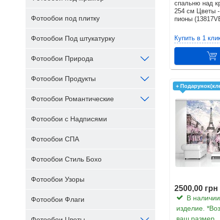
спальню над к
254 см Цветы 
Фотообои под плитку
пионы (13817
Купить в 1 кли
Фотообои Под штукатурку
Фотообои Природа
Фотообои Продукты
+ Подарунок(кл
Фотообои Романтические
Фотообои с Надписями
Фотообои СПА
Фотообои Стиль Бохо
Фотообои Узоры
2500,00 грн
В наличии.
Фотообои Флаги
изделие. *Во
ваш размер
Фотообои Цветы