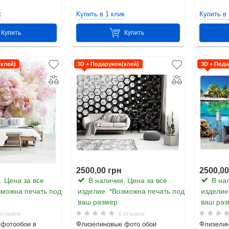
к
Купить в 1 клик
Купить в 
Купить
Купить
(клей)
3D + Подарунок(клей)
3D + Пода
2500,00 грн
2500,00
 Цена за все
В наличии. Цена за все
В нал
зможна печать под
изделие. *Возможна печать под
изделие
ваш размер
ваш раз
отзывов
0 отзывов
фотообои в
Флизелиновые фото обои
Флизелин