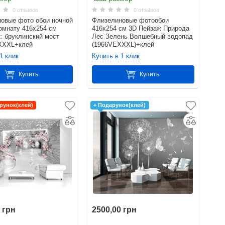
0 отзывов
0 отзывов
овые фото обои ночной
Флизелиновые фотообои
комнату 416x254 см
416x254 см 3D Пейзаж Природа
: бруклинский мост
Лес Зелень Волшебный водопад
XXXL+клей
(1966VEXXXL)+клей
1 клик
Купить в 1 клик
Купить
Купить
рунок(клей)
+ Подарунок(клей)
 грн
2500,00 грн