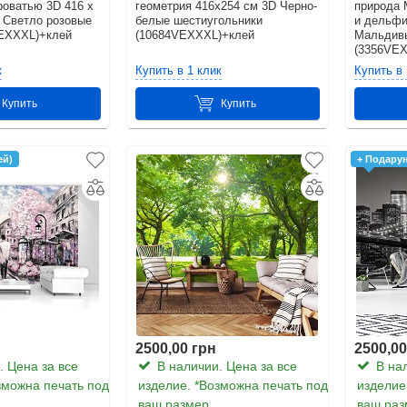
роватью 3D 416 x
геометрия 416x254 см 3D Черно-
природа 
- Светло розовые
белые шестиугольники
и дельфи
VEXXXL)+клей
(10684VEXXXL)+клей
Мальдивы
(3356VE
к
Купить в 1 клик
Купить в 
Купить
Купить
ей)
+ Подарун
2500,00 грн
2500,00
 Цена за все
В наличии. Цена за все
В нал
зможна печать под
изделие. *Возможна печать под
изделие
ваш размер
ваш раз