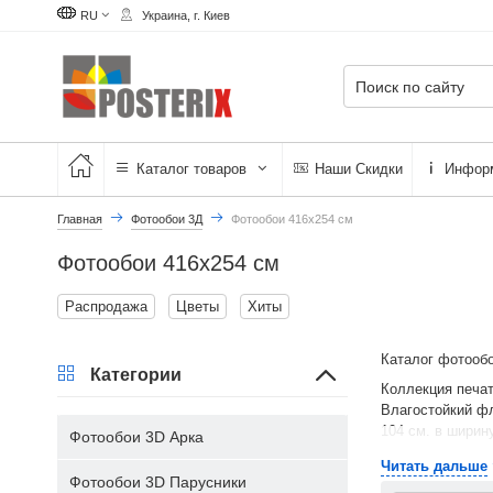
RU
Украина, г. Киев
Каталог товаров
Наши Скидки
Инфор
Главная
Фотообои 3Д
Фотообои 416х254 см
Фотообои 416х254 см
Распродажа
Цветы
Хиты
Каталог фотооб
Категории
Коллекция печат
Влагостойкий фл
104 см. в ширину
Фотообои 3D Арка
Читать дальше
Фотообои 3D Парусники