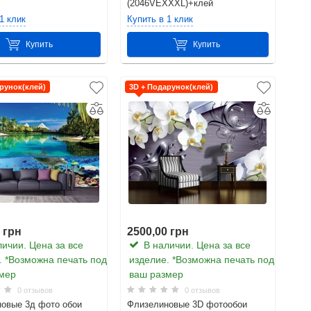
(2046VEXXXL)+клей
1 клик
Купить в 1 клик
Купить
Купить
рунок(клей)
3D + Подарунок(клей)
 грн
2500,00 грн
ичии. Цена за все
В наличии. Цена за все
. *Возможна печать под
изделие. *Возможна печать под
мер
ваш размер
0 отзывов
0 отзывов
овые 3д фото обои
Флизелиновые 3D фотообои