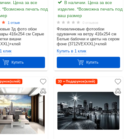
ичии. Цена за все
В наличии. Цена за все
. *Возможна печать под
изделие. *Возможна печать под
мер
ваш размер
1 отзыв
0 отзывов
овые 3д фото обои
Флизелиновые фотообои
шары 416x254 см Серые
одуванчик на ветру 416x254 см
ветки вишни
Белые бабочки и цветы на сером
XXXL)+клей
фоне (3712VEXXXL)+клей
1 клик
Купить в 1 клик
Купить
Купить
рунок(клей)
3D + Подарунок(клей)