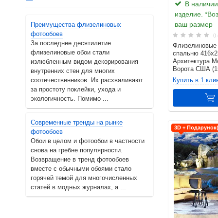
В наличии.
изделие. *Во
ваш размер
Преимущества флизелиновых
фотообоев
0 
За последнее десятилетие
Флизелиновые 
флизелиновые обои стали
спальню 416x2
Архитектура М
излюбленным видом декорирования
Ворота США (
внутренних стен для многих
соотечественников. Их расхваливают
Купить в 1 кли
за простоту поклейки, ухода и
экологичность. Помимо ...
Современные тренды на рынке
3D + Подарунок
фотообоев
Обои в целом и фотообои в частности
снова на гребне популярности.
Возвращение в тренд фотообоев
вместе с обычными обоями стало
горячей темой для многочисленных
статей в модных журналах, а ...