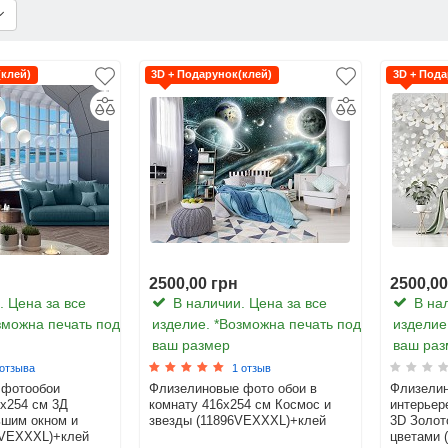
(клей)
3D + Подарунок(клей)
3D + Пода
2500,00 грн
2500,00
 Цена за все
В наличии. Цена за все
В нал
зможна печать под
изделие. *Возможна печать под
изделие
ваш размер
ваш раз
 отзыва
1 отзыв
 фотообои
Флизелиновые фото обои в
Флизелин
6x254 см 3Д
комнату 416x254 см Космос и
интерьер
ьшим окном и
звезды (11896VEXXXL)+клей
3D Золот
9VEXXXL)+клей
цветами 