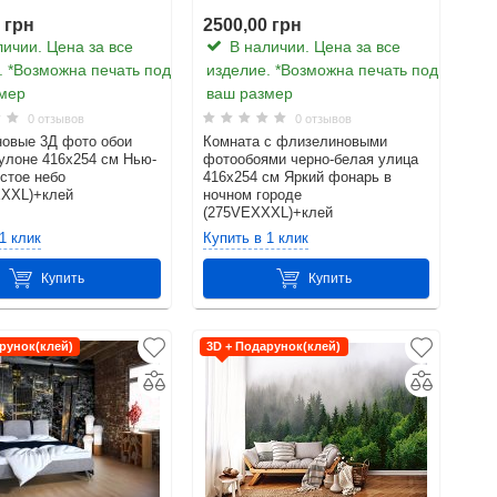
 грн
2500,00 грн
ичии. Цена за все
В наличии. Цена за все
. *Возможна печать под
изделие. *Возможна печать под
мер
ваш размер
0 отзывов
0 отзывов
овые 3Д фото обои
Комната с флизелиновыми
рулоне 416х254 см Нью-
фотообоями черно-белая улица
истое небо
416x254 см Яркий фонарь в
XXXL)+клей
ночном городе
(275VEXXXL)+клей
1 клик
Купить в 1 клик
Купить
Купить
рунок(клей)
3D + Подарунок(клей)