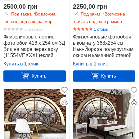
2500,00 грн
2250,00 грн
Под заказ. *Возможна
Под заказ. *Возможна
печать под ваш размер
печать под ваш размер
0 отзывов
1 отзыв
Флизелиновые летние
Флизелиновые фотообои
фото обои 416 x 254 см 3Д
в комнату 368x254 см
Вид на море через арку
Нью-Йорк за полукруглым
(11554VEXXXL)+клей
окном и каменной стеной
(2397V8)+клей
Купить в 1 клик
Купить в 1 клик
Купить
Купить