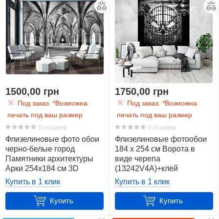
1500,00 грн
1750,00 грн
Под заказ. *Возможна
Под заказ. *Возможна
печать под ваш размер
печать под ваш размер
0 отзывов
0 отзывов
Флизелиновые фото обои
Флизелиновые фотообои
черно-белые город
184 x 254 см Ворота в
Памятники архитектуры
виде черепа
Арки 254x184 см 3D
(13242V4A)+клей
Университет Глазго
Купить в 1 клик
Купить в 1 клик
(12637V4)+клей
Купить
Купить