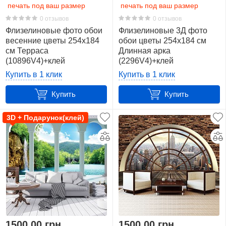
печать под ваш размер
печать под ваш размер
0 отзывов
0 отзывов
Флизелиновые фото обои
Флизелиновые 3Д фото
весенние цветы 254x184
обои цветы 254х184 см
см Терраса
Длинная арка
(10896V4)+клей
(2296V4)+клей
Купить в 1 клик
Купить в 1 клик
Купить
Купить
3D + Подарунок(клей)
1500,00 грн
1500,00 грн