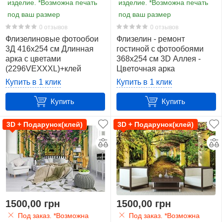
изделие. *Возможна печать
изделие. *Возможна печать
под ваш размер
под ваш размер
0 отзывов
0 отзывов
Флизелиновые фотообои
Флизелин - ремонт
3Д 416х254 см Длинная
гостиной с фотообоями
арка с цветами
368x254 см 3D Аллея -
(2296VEXXXL)+клей
Цветочная арка
(136V8)+клей
Купить в 1 клик
Купить в 1 клик
Купить
Купить
3D + Подарунок(клей)
3D + Подарунок(клей)
1500,00 грн
1500,00 грн
Под заказ. *Возможна
Под заказ. *Возможна