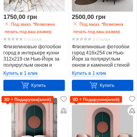
1750,00 грн
2500,00 грн
Под заказ. *Возможна
Под заказ. *Возможна
печать под ваш размер
печать под ваш размер
0 отзывов
0 отзывов
Флизелиновые фотообои
Флизелиновые фотообои
город в интерьере кухни
город 416x254 см Нью-
312x219 см Нью-Йорк за
Йорк за полукруглым
полукруглым окном и
окном и каменной стеной
каменной стеной+клей
(2397VEXXXL)+клей
Купить в 1 клик
Купить в 1 клик
Купить
Купить
3D + Подарунок(клей)
3D + Подарунок(клей)