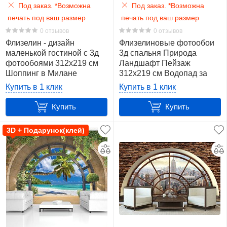
Под заказ. *Возможна
Под заказ. *Возможна
печать под ваш размер
печать под ваш размер
0 отзывов
0 отзывов
Флизелин - дизайн
Флизелиновые фотообои
маленькой гостиной с 3д
3д спальня Природа
фотообоями 312x219 см
Ландшафт Пейзаж
Шоппинг в Милане
312x219 см Водопад за
(1010VEXXL)+клей
арками (436VEXXL)+клей
Купить в 1 клик
Купить в 1 клик
Купить
Купить
3D + Подарунок(клей)