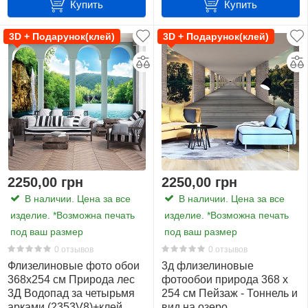
Купить
Купить
3D + Подарунок(клей)
3D + Подарунок(клей)
2250,00 грн
2250,00 грн
Технические характеристика товара
В наличии. Цена за все
В наличии. Цена за все
изделие. *Возможна печать
изделие. *Возможна печать
Фотообои напечатаны европейскими компаниями,
под ваш размер
под ваш размер
гигантами в сфере продаж фотообоев по всему миру:
0 отзывов
0 отзывов
Consalnet
(Польша),
DIMEX
(Чехия) и
Komar
(Германия).
Флизелиновые фото обои
3д флизелиновые
Чернила
GreedGuard
, использующиеся в изготовке
368х254 см Природа лес
фотообои природа 368 x
фотообоев экологически чистые и безвредны для
3Д Водопад за четырьмя
254 см Пейзаж - Тоннель и
окружающих. На выбор материалов предоставляется
арками (2353V8)+клей
вид на озеро