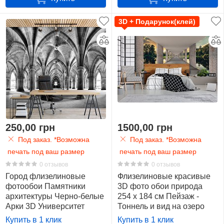
3D + Подарунок(клей)
250,00 грн
1500,00 грн
Под заказ. *Возможна
Под заказ. *Возможна
печать под ваш размер
печать под ваш размер
0 отзывов
0 отзывов
Город флизелиновые
Флизелиновые красивые
фотообои Памятники
3D фото обои природа
архитектуры Черно-белые
254 x 184 см Пейзаж -
Арки 3D Университет
Тоннель и вид на озеро
Глазго (12637V)+клей
(13660V4)+клей
Купить в 1 клик
Купить в 1 клик