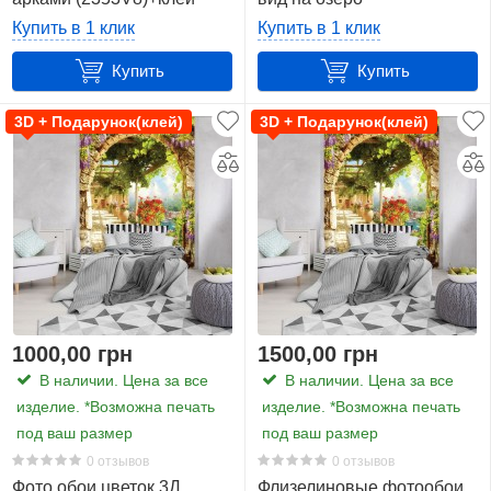
два высококачественных основания: влагостойкий
(13660V8)+клей
Купить в 1 клик
Купить в 1 клик
флизелин
(Vlies) плотностью 140 г/м2 или же плотная
бумага
(BlueBack) плотностью 120 г/м2. Перед
Купить
Купить
поклейкой советуем грунтовать стену, а также обратить
внимание на способ поклейки, так как он зависит от
3D + Подарунок(клей)
3D + Подарунок(клей)
материала.
1000,00 грн
1500,00 грн
В наличии. Цена за все
В наличии. Цена за все
изделие. *Возможна печать
изделие. *Возможна печать
под ваш размер
под ваш размер
0 отзывов
0 отзывов
Фото обои цветок 3Д
Флизелиновые фотообои