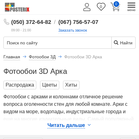
0
0
RU
(050) 372-64-82
/
(067) 756-57-07
09:00 - 21:00
Заказать звонок
Найти
Главная
Фотообои 3Д
Фотообои 3D Арка
Фотообои 3D Арка
Распродажа
Цветы
Хиты
Фотообои с арками и колоннами отличное решение
вопроса оголенности стен для любой комнате. Арки с
видом на море, водопады, индустриальные города и
еще на многие изумительные виды. Самый популярный
Читать дальше
выбор для рисунка - терраса в форме арки усеянная
разными цветами. Подобный рисунок универсален так