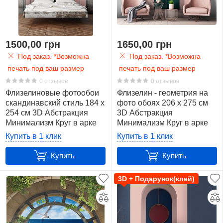
1500,00 грн
1650,00 грн
Под заказ. *Возможна
Под заказ. *Возможна
печать под ваш размер
печать под ваш размер
0 отзывов
0 отзывов
Флизелиновые фотообои
Флизелин - геометрия на
скандинавский стиль 184 x
фото обоях 206 x 275 см
254 см 3D Абстракция
3D Абстракция
Минимализм Круг в арке
Минимализм Круг в арке
(13746V4A)+клей
(13746VEA)+клей
Купить в 1 клик
Купить в 1 клик
Купить
Купить
3D + Подарунок(клей)