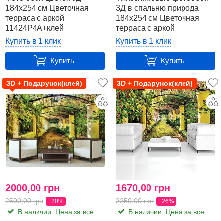
184x254 см Цветочная
3Д в спальню природа
терраса с аркой
184x254 см Цветочная
11424P4A+клей
терраса с аркой
11424V4A+клей
Купить в 1 клик
Купить в 1 клик
Купить
Купить
3D + Подарунок(клей)
3D + Подарунок(клей)
2000,00 грн
1670,00 грн
2500,00 грн
2250,00 грн
−20%
−26%
В наличии. Цена за все
В наличии. Цена за все