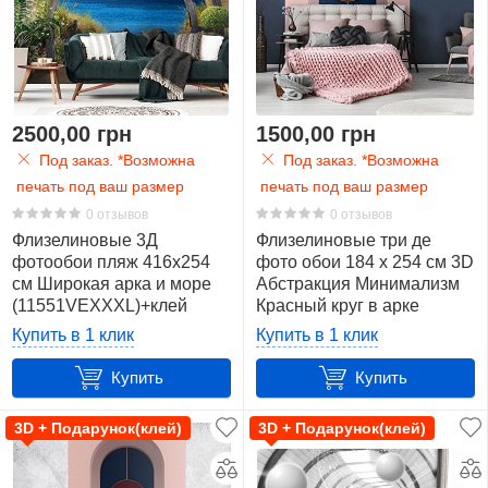
2500,00 грн
1500,00 грн
Под заказ. *Возможна
Под заказ. *Возможна
печать под ваш размер
печать под ваш размер
0 отзывов
0 отзывов
Флизелиновые 3Д
Флизелиновые три де
фотообои пляж 416x254
фото обои 184 x 254 см 3D
см Широкая арка и море
Абстракция Минимализм
(11551VEXXXL)+клей
Красный круг в арке
(13747V4A)+клей
Купить в 1 клик
Купить в 1 клик
Купить
Купить
3D + Подарунок(клей)
3D + Подарунок(клей)