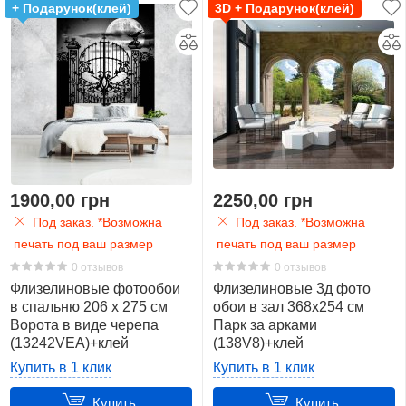
+ Подарунок(клей)
3D + Подарунок(клей)
1900,00 грн
2250,00 грн
Под заказ. *Возможна
Под заказ. *Возможна
печать под ваш размер
печать под ваш размер
0 отзывов
0 отзывов
Флизелиновые фотообои
Флизелиновые 3д фото
в спальню 206 x 275 см
обои в зал 368x254 см
Ворота в виде черепа
Парк за арками
(13242VEA)+клей
(138V8)+клей
Купить в 1 клик
Купить в 1 клик
Купить
Купить