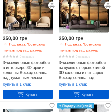
250,00 грн
250,00 грн
Под заказ. *Возможна
Под заказ. *Возможна
печать под ваш размер
печать под ваш размер
0 отзывов
0 отзывов
Флизелиновые фотообои
Флизелиновые фотообои
в интерьере 3D арки и
на кухню с перспективой
колонны Восход солнца
3D колонны и пять арок
над туманным лесом
Восход солнца над
(10138V)+клей
туманным лесом
Купить в 1 клик
Купить в 1 клик
(10139V)+клей
Купить
Купить
+ Подарунок(клей)