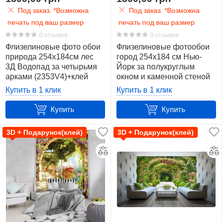
Под заказ. *Возможна
Под заказ. *Возможна
печать под ваш размер
печать под ваш размер
0 отзывов
0 отзывов
Флизелиновые фото обои
Флизелиновые фотообои
природа 254х184см лес
город 254x184 см Нью-
3Д Водопад за четырьмя
Йорк за полукруглым
арками (2353V4)+клей
окном и каменной стеной
(2397V4)+клей
Купить в 1 клик
Купить в 1 клик
Купить
Купить
3D + Подарунок(клей)
3D + Подарунок(клей)