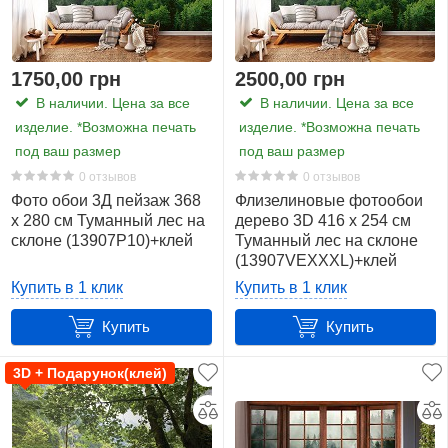
Материалами служат два экологически чистых
1750,00 грн
2500,00 грн
основания (на ваш выбор): Влагостойкий флизелин
В наличии. Цена за все
В наличии. Цена за все
плотностью 140 г/м2 или же Плотная бумага плотностью
изделие. *Возможна печать
изделие. *Возможна печать
120 г/м2.
Перед поклейкой внимательно прочтите
под ваш размер
под ваш размер
инструкцию
, так как способ поклейки отличается в
0 отзывов
0 отзывов
зависимости от материала.
Фото обои 3Д пейзаж 368
Флизелиновые фотообои
x 280 см Туманный лес на
дерево 3D 416 x 254 см
Купить фотообои можно в один клик. Мы
склоне (13907P10)+клей
Туманный лес на склоне
доставляем обои
в любую точку Украины
.
(13907VEXXXL)+клей
Купить в 1 клик
Купить в 1 клик
Купить
Купить
3D + Подарунок(клей)