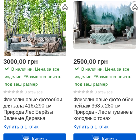
3000,00 грн
2500,00 грн
В наличии. Цена за все
В наличии. Цена за все
изделие. *Возможна печать
изделие. *Возможна печать
под ваш размер
под ваш размер
0 отзывов
0 отзывов
Флизелиновые фотообои
Флизелиновые фото обои
для зала 416x290 см
пейзаж 368 x 280 см
Природа Лес Берёзы
Природа - Лес в тумане в
Зеленые Деревья
холодных тонах
(14182VEXXXXL)+клей
(13757V10)+клей
Купить в 1 клик
Купить в 1 клик
Купить
Купить