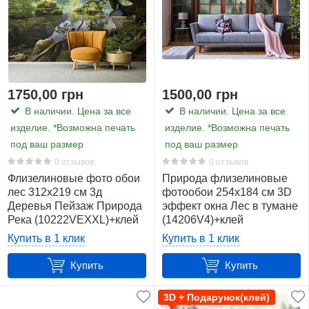
1750,00 грн
1500,00 грн
В наличии. Цена за все
В наличии. Цена за все
изделие. *Возможна печать
изделие. *Возможна печать
под ваш размер
под ваш размер
0 отзывов
0 отзывов
Флизелиновые фото обои
Природа флизелиновые
лес 312x219 см 3д
фотообои 254x184 см 3D
Деревья Пейзаж Природа
эффект окна Лес в тумане
Река (10222VEXXL)+клей
(14206V4)+клей
Купить в 1 клик
Купить в 1 клик
Купить
Купить
3D + Подарунок(клей)