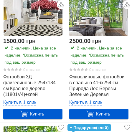
1500,00 грн
2500,00 грн
В наличии. Цена за все
В наличии. Цена за все
изделие. *Возможна печать
изделие. *Возможна печать
под ваш размер
под ваш размер
0 отзывов
0 отзывов
Фотообои 3Д
Флизелиновые фотообои
флизелиновые 254x184
в спальню 416x254 см
см Красное дерево
Природа Лес Берёзы
(11801V4)+клей
Зеленые Деревья
(14182VEXXXL)+клей
Купить в 1 клик
Купить в 1 клик
Купить
Купить
+ Подарунок(клей)