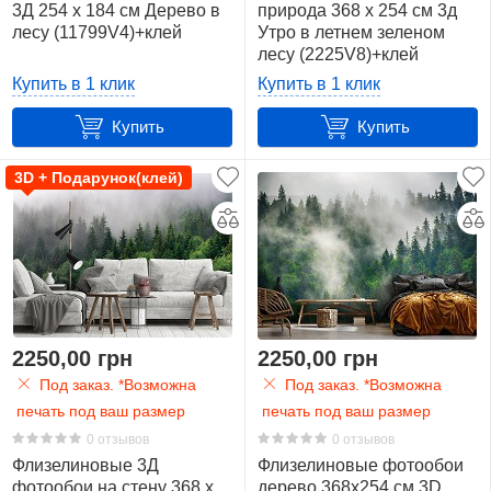
3Д 254 x 184 см Дерево в
природа 368 x 254 см 3д
лесу (11799V4)+клей
Утро в летнем зеленом
лесу (2225V8)+клей
Купить в 1 клик
Купить в 1 клик
Купить
Купить
3D + Подарунок(клей)
2250,00 грн
2250,00 грн
Под заказ. *Возможна
Под заказ. *Возможна
печать под ваш размер
печать под ваш размер
0 отзывов
0 отзывов
Флизелиновые 3Д
Флизелиновые фотообои
фотообои на стену 368 x
дерево 368x254 см 3D