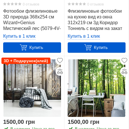
0 отзывов
0 отзывов
Фотообои флизелиновые
Флизелиновые фотообои
3D природа 368х254 см
на кухню вид из окна
Wizard+Genius
312х219 см 3д Коридор
Мистический лес (5079-4V-
Тоннель с видом на закат
1)+клей
в лесу
Купить в 1 клик
Купить в 1 клик
(10056VEXXL)+клей
Купить
Купить
3D + Подарунок(клей)
1500,00 грн
1500,00 грн
В наличии. Цена за все
В наличии. Цена за все