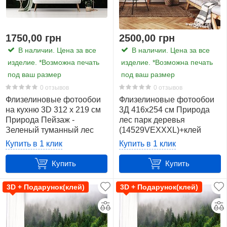
этого вам нужно перейти в карточку товара
понравившегося вам рисунка и просмотреть все
имеющиеся фото.
Пример
ниже.
1750,00 грн
2500,00 грн
Фотообои 3D Рассвет в лесу (952wg)
В наличии. Цена за все
В наличии. Цена за все
изделие. *Возможна печать
изделие. *Возможна печать
под ваш размер
под ваш размер
0 отзывов
0 отзывов
Флизелиновые фотообои
Флизелиновые фотообои
на кухню 3D 312 x 219 см
3Д 416x254 см Природа
Природа Пейзаж -
лес парк деревья
Зеленый туманный лес
(14529VEXXXL)+клей
(13026VEXXL)+клей
Купить в 1 клик
Купить в 1 клик
Купить
Купить
3D + Подарунок(клей)
3D + Подарунок(клей)