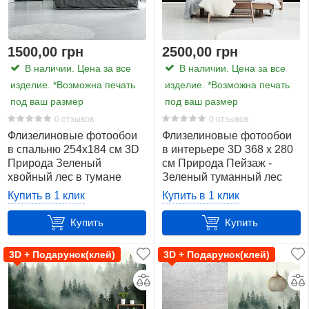
1500,00 грн
2500,00 грн
В наличии. Цена за все
В наличии. Цена за все
изделие. *Возможна печать
изделие. *Возможна печать
под ваш размер
под ваш размер
0 отзывов
0 отзывов
Флизелиновые фотообои
Флизелиновые фотообои
в спальню 254x184 см 3D
в интерьере 3D 368 x 280
Природа Зеленый
см Природа Пейзаж -
хвойный лес в тумане
Зеленый туманный лес
(14210V4)+клей
(13026V10)+клей
Купить в 1 клик
Купить в 1 клик
Купить
Купить
3D + Подарунок(клей)
3D + Подарунок(клей)