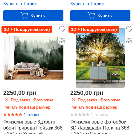
(13757VEXXXL)+клей
(14185VEXXXXL)+клей
Купить в 1 клик
Купить в 1 клик
Купить
Купить
3D + Подарунок(клей)
3D + Подарунок(клей)
2250,00 грн
2250,00 грн
Под заказ. *Возможна
Под заказ. *Возможна
печать под ваш размер
печать под ваш размер
2 отзыва
0 отзывов
Флизелиновые 3д фото
Флизелиновые фотообои
обои Природа Пейзаж 368
3D Ландшафт Поляна 368
x 254 см Зеленый
x 254 см Природа -