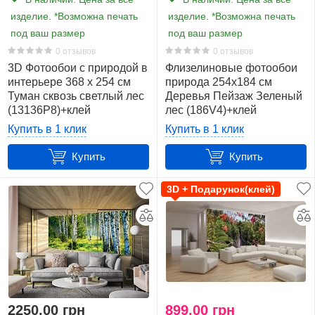
изделие. *Возможна печать
изделие. *Возможна печать
под ваш размер
под ваш размер
0 отзывов
0 отзывов
3D Фотообои с природой в
Флизелиновые фотообои
интерьере 368 x 254 см
природа 254x184 см
Туман сквозь светлый лес
Деревья Пейзаж Зеленый
(13136P8)+клей
лес (186V4)+клей
Купить в 1 клик
Купить в 1 клик
Купить
Купить
3D + Подарунок(клей)
2250,00 грн
899,00 грн