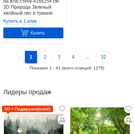
на всю стену 416x254 см
3D Природа Зеленый
хвойный лес в тумане
(14210VEXXXL)+клей
Купить в 1 клик
Купить
1
2
3
4
...
32
Показано
1
-
41
(всего позиций:
1279
)
Лидеры продаж
3D + Подарунок(клей)