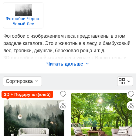
Фотообои Черно-
Белый Лес
Фотообои с изображением леса представлены в этом
разделе каталога. Это и животные в лесу, и бамбуковый
лес, тропики, джунгли, березовая роща и т. д.
3D
фотообои с пейзажами леса украсят Ваши стены и
Читать дальше
создадут атмосферу спокойствия и умиротворения.
Важно!
3D-эффекта как в кино не будет, однако он
Сортировка
расширит комнату, визуально увеличат её. Данные
фотообои отлично смотрятся в интерьере спальни,
3D + Подарунок(клей)
гостиной, зала, кухни и детской комнаты. Многие
фотообои
комплектуются клеем
.
Фотообои с Лесом в интерьере
Для облегчения выбора мотива у нас есть возможность
посмотреть, как бы фотообои выглядели на стене. Для