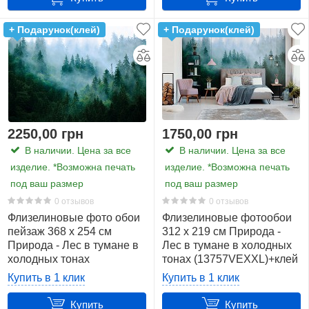
+ Подарунок(клей)
+ Подарунок(клей)
2250,00 грн
1750,00 грн
В наличии. Цена за все
В наличии. Цена за все
изделие. *Возможна печать
изделие. *Возможна печать
под ваш размер
под ваш размер
0 отзывов
0 отзывов
Флизелиновые фото обои
Флизелиновые фотообои
пейзаж 368 x 254 см
312 x 219 см Природа -
Природа - Лес в тумане в
Лес в тумане в холодных
холодных тонах
тонах (13757VEXXL)+клей
(13757V8)+клей
Купить в 1 клик
Купить в 1 клик
Купить
Купить