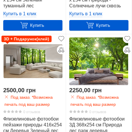
туманный лес
Солнечные лучи сквозь
(13026V8)+клей
крону дерева
Купить в 1 клик
Купить в 1 клик
(13015V8)+клей
Купить
Купить
3D + Подарунок(клей)
2500,00 грн
2250,00 грн
Под заказ. *Возможна
Под заказ. *Возможна
печать под ваш размер
печать под ваш размер
0 отзывов
0 отзывов
Флизелиновые фотообои
Флизелиновые фотообои
пейзажи природы 416х254
3Д 368x254 см Природа
см Деревья Зеленый лес
лес парк деревья