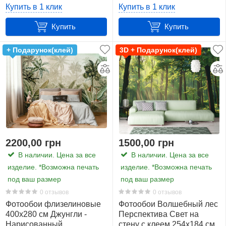
(14182V8)+клей
(10331V8)+клей
Купить в 1 клик
Купить в 1 клик
Купить
Купить
+ Подарунок(клей)
3D + Подарунок(клей)
2200,00 грн
1500,00 грн
В наличии. Цена за все
В наличии. Цена за все
изделие. *Возможна печать
изделие. *Возможна печать
под ваш размер
под ваш размер
0 отзывов
0 отзывов
Фотообои флизелиновые
Фотообои Волшебный лес
400х280 см Джунгли -
Перспектива Свет на
Нарисованный
стену с клеем 254x184 см