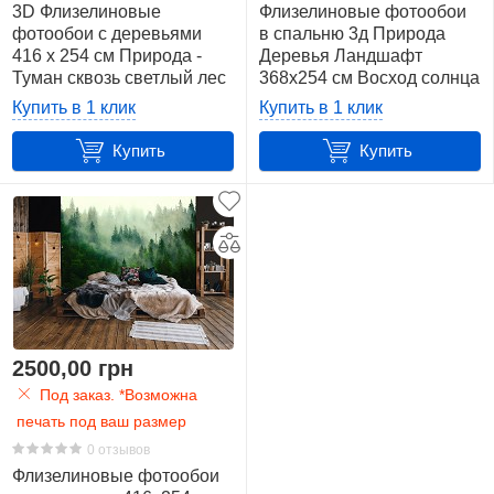
3D Флизелиновые
Флизелиновые фотообои
фотообои с деревьями
в спальню 3д Природа
416 x 254 см Природа -
Деревья Ландшафт
Туман сквозь светлый лес
368х254 см Восход солнца
(13136VEXXXL)+клей
в зеленом лесу
Купить в 1 клик
Купить в 1 клик
(10143V8)+клей
Купить
Купить
2500,00 грн
Под заказ. *Возможна
печать под ваш размер
0 отзывов
Флизелиновые фотообои